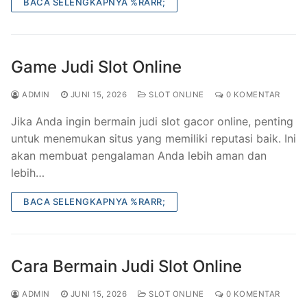
BACA SELENGKAPNYA %RARR;
Game Judi Slot Online
ADMIN
JUNI 15, 2026
SLOT ONLINE
0 KOMENTAR
Jika Anda ingin bermain judi slot gacor online, penting
untuk menemukan situs yang memiliki reputasi baik. Ini
akan membuat pengalaman Anda lebih aman dan
lebih…
BACA SELENGKAPNYA %RARR;
Cara Bermain Judi Slot Online
ADMIN
JUNI 15, 2026
SLOT ONLINE
0 KOMENTAR