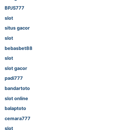
BPJS777
slot
situs gacor
slot
bebasbet88
slot
slot gacor
padi777
bandartoto
slot online
balaptoto
cemara777
slot