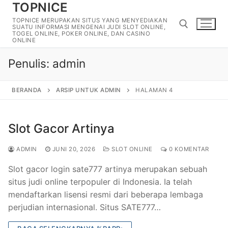
TOPNICE
Lompat
ke
TOPNICE MERUPAKAN SITUS YANG MENYEDIAKAN
SUATU INFORMASI MENGENAI JUDI SLOT ONLINE,
konten
TOGEL ONLINE, POKER ONLINE, DAN CASINO
ONLINE
Penulis:
admin
Cari:
BERANDA
ARSIP UNTUK ADMIN
HALAMAN 4
Slot Gacor Artinya
ADMIN
JUNI 20, 2026
SLOT ONLINE
0 KOMENTAR
Slot gacor login sate777 artinya merupakan sebuah
situs judi online terpopuler di Indonesia. Ia telah
mendaftarkan lisensi resmi dari beberapa lembaga
perjudian internasional. Situs SATE777…