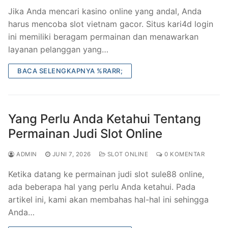
Jika Anda mencari kasino online yang andal, Anda
harus mencoba slot vietnam gacor. Situs kari4d login
ini memiliki beragam permainan dan menawarkan
layanan pelanggan yang…
BACA SELENGKAPNYA %RARR;
Yang Perlu Anda Ketahui Tentang
Permainan Judi Slot Online
ADMIN
JUNI 7, 2026
SLOT ONLINE
0 KOMENTAR
Ketika datang ke permainan judi slot sule88 online,
ada beberapa hal yang perlu Anda ketahui. Pada
artikel ini, kami akan membahas hal-hal ini sehingga
Anda…