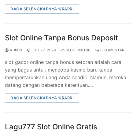
BACA SELENGKAPNYA %RARR;
Slot Online Tanpa Bonus Deposit
ADMIN
JULI 27, 2026
SLOT ONLINE
0 KOMENTAR
slot gacor online tanpa bonus setoran adalah cara
yang bagus untuk mencoba kasino baru tanpa
mempertaruhkan uang Anda sendiri. Namun, mereka
datang dengan beberapa ketentuan.…
BACA SELENGKAPNYA %RARR;
Lagu777 Slot Online Gratis