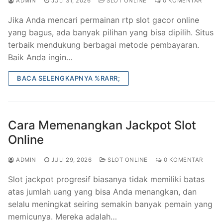
ADMIN
JULI 31, 2026
SLOT ONLINE
0 KOMENTAR
Jika Anda mencari permainan rtp slot gacor online
yang bagus, ada banyak pilihan yang bisa dipilih. Situs
terbaik mendukung berbagai metode pembayaran.
Baik Anda ingin…
BACA SELENGKAPNYA %RARR;
Cara Memenangkan Jackpot Slot
Online
ADMIN
JULI 29, 2026
SLOT ONLINE
0 KOMENTAR
Slot jackpot progresif biasanya tidak memiliki batas
atas jumlah uang yang bisa Anda menangkan, dan
selalu meningkat seiring semakin banyak pemain yang
memicunya. Mereka adalah…