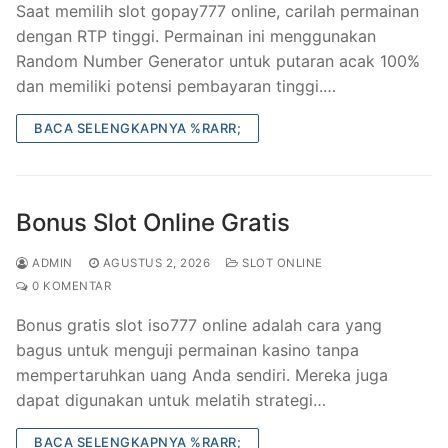
Saat memilih slot gopay777 online, carilah permainan
dengan RTP tinggi. Permainan ini menggunakan
Random Number Generator untuk putaran acak 100%
dan memiliki potensi pembayaran tinggi.…
BACA SELENGKAPNYA %RARR;
Bonus Slot Online Gratis
ADMIN
AGUSTUS 2, 2026
SLOT ONLINE
0 KOMENTAR
Bonus gratis slot iso777 online adalah cara yang
bagus untuk menguji permainan kasino tanpa
mempertaruhkan uang Anda sendiri. Mereka juga
dapat digunakan untuk melatih strategi…
BACA SELENGKAPNYA %RARR;