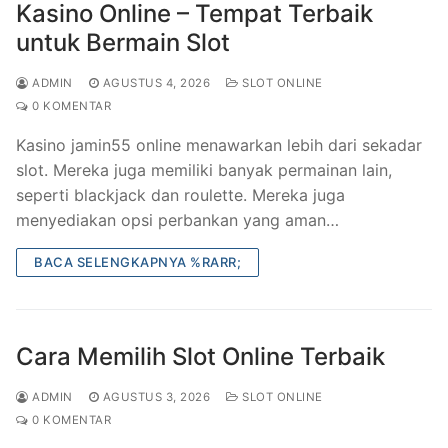
Kasino Online – Tempat Terbaik
untuk Bermain Slot
ADMIN
AGUSTUS 4, 2026
SLOT ONLINE
0 KOMENTAR
Kasino jamin55 online menawarkan lebih dari sekadar
slot. Mereka juga memiliki banyak permainan lain,
seperti blackjack dan roulette. Mereka juga
menyediakan opsi perbankan yang aman…
BACA SELENGKAPNYA %RARR;
Cara Memilih Slot Online Terbaik
ADMIN
AGUSTUS 3, 2026
SLOT ONLINE
0 KOMENTAR