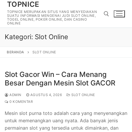
TOPNICE
Lompat
ke
TOPNICE MERUPAKAN SITUS YANG MENYEDIAKAN
SUATU INFORMASI MENGENAI JUDI SLOT ONLINE,
konten
TOGEL ONLINE, POKER ONLINE, DAN CASINO
ONLINE
Kategori:
Slot Online
Cari:
BERANDA
SLOT ONLINE
Slot Gacor Win – Cara Menang
Besar Dengan Mesin Slot GACOR
ADMIN
AGUSTUS 4, 2026
SLOT ONLINE
0 KOMENTAR
Mesin slot purna toto adalah cara yang menyenangkan
untuk memenangkan uang nyata. Ada banyak jenis
permainan slot yang tersedia untuk dimainkan, dan