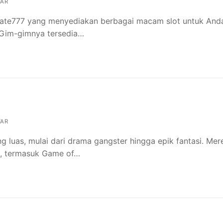
AR
b Sate777 yang menyediakan berbagai macam slot untuk Anda.
 Gim-gimnya tersedia…
AR
ang luas, mulai dari drama gangster hingga epik fantasi. Mer
, termasuk Game of…