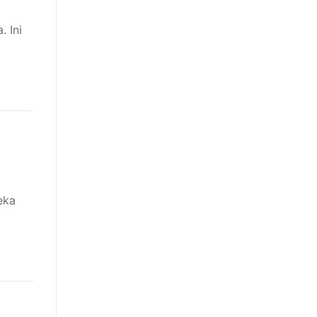
 Ini
eka