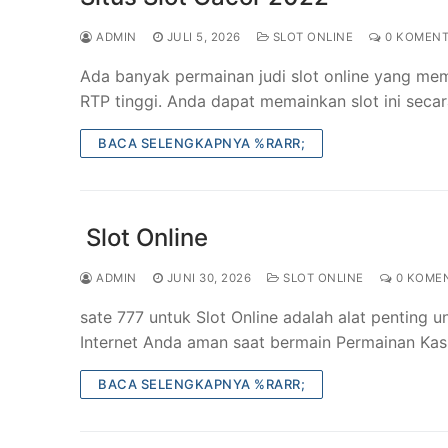
ADMIN
JULI 5, 2026
SLOT ONLINE
0 KOMENT
Ada banyak permainan judi slot online yang me
RTP tinggi. Anda dapat memainkan slot ini seca
BACA SELENGKAPNYA %RARR;
Slot Online
ADMIN
JUNI 30, 2026
SLOT ONLINE
0 KOME
sate 777 untuk Slot Online adalah alat penting
Internet Anda aman saat bermain Permainan Kas
BACA SELENGKAPNYA %RARR;