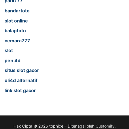
padi777
bandartoto
slot online
balaptoto
cemara777
slot
pen 4d
situs slot gacor
oli4d alternatif
link slot gacor
Hak Cipta © 2026 topnice – Ditenagai oleh
Customify
.