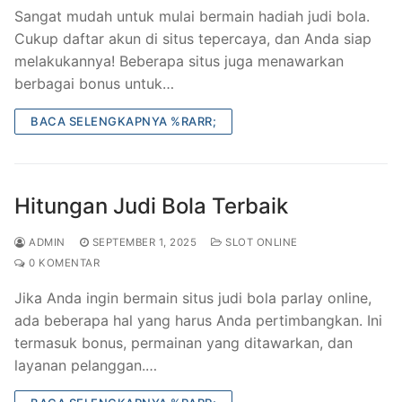
Sangat mudah untuk mulai bermain hadiah judi bola.
Cukup daftar akun di situs tepercaya, dan Anda siap
melakukannya! Beberapa situs juga menawarkan
berbagai bonus untuk…
BACA SELENGKAPNYA %RARR;
Hitungan Judi Bola Terbaik
ADMIN
SEPTEMBER 1, 2025
SLOT ONLINE
0 KOMENTAR
Jika Anda ingin bermain situs judi bola parlay online,
ada beberapa hal yang harus Anda pertimbangkan. Ini
termasuk bonus, permainan yang ditawarkan, dan
layanan pelanggan.…