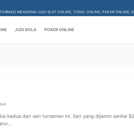
ORMASI MENGENAI JUDI SLOT ONLINE, TOGEL ONLINE, POKER ONLINE, 
INE
JUDI BOLA
POKER ONLINE
Cari:
2
TAR
 kedua dari seri turnamen ini. Seri yang dijamin senilai $
rator…