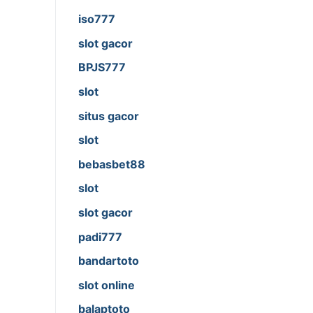
iso777
slot gacor
BPJS777
slot
situs gacor
slot
bebasbet88
slot
slot gacor
padi777
bandartoto
slot online
balaptoto