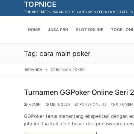
TOPNICE
Lompat
ke
TOPNICE MERUPAKAN SITUS YANG MENYEDIAKAN SUATU INF
konten
HOME
JASA PBN
SLOT ONLINE
TOGEL ONL
Tag:
cara main poker
BERANDA
CARA MAIN POKER
Turnamen GGPoker Online Seri 
ADMIN
MEI 1, 2025
POKER ONLINE
0 KOMEN
GGPoker terus menantang ekspektasi dengan edisi
juta ini dua kali lebih besar dari penawaran ope