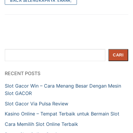
BACA SELENGKAPNYA %RARR;
Cari
CARI
RECENT POSTS
Slot Gacor Win – Cara Menang Besar Dengan Mesin
Slot GACOR
Slot Gacor Via Pulsa Review
Kasino Online – Tempat Terbaik untuk Bermain Slot
Cara Memilih Slot Online Terbaik