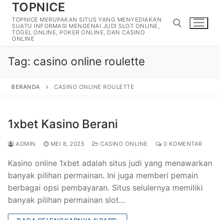
TOPNICE
Lompat
ke
TOPNICE MERUPAKAN SITUS YANG MENYEDIAKAN
SUATU INFORMASI MENGENAI JUDI SLOT ONLINE,
konten
TOGEL ONLINE, POKER ONLINE, DAN CASINO
ONLINE
Tag:
casino online roulette
Cari:
BERANDA
CASINO ONLINE ROULETTE
1xbet Kasino Berani
ADMIN
MEI 8, 2025
CASINO ONLINE
0 KOMENTAR
Kasino online 1xbet adalah situs judi yang menawarkan
banyak pilihan permainan. Ini juga memberi pemain
berbagai opsi pembayaran. Situs selulernya memiliki
banyak pilihan permainan slot…