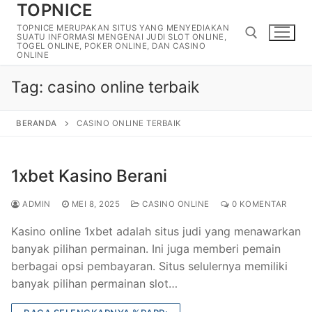
TOPNICE
Lompat
ke
TOPNICE MERUPAKAN SITUS YANG MENYEDIAKAN
SUATU INFORMASI MENGENAI JUDI SLOT ONLINE,
konten
TOGEL ONLINE, POKER ONLINE, DAN CASINO
ONLINE
Tag:
casino online terbaik
Cari:
BERANDA
CASINO ONLINE TERBAIK
1xbet Kasino Berani
ADMIN
MEI 8, 2025
CASINO ONLINE
0 KOMENTAR
Kasino online 1xbet adalah situs judi yang menawarkan
banyak pilihan permainan. Ini juga memberi pemain
berbagai opsi pembayaran. Situs selulernya memiliki
banyak pilihan permainan slot…