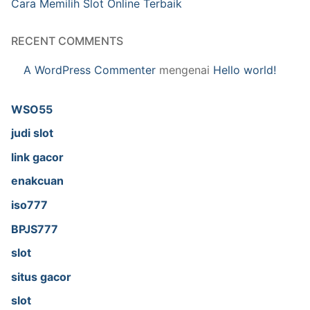
Cara Memilih Slot Online Terbaik
RECENT COMMENTS
A WordPress Commenter
mengenai
Hello world!
WSO55
judi slot
link gacor
enakcuan
iso777
BPJS777
slot
situs gacor
slot