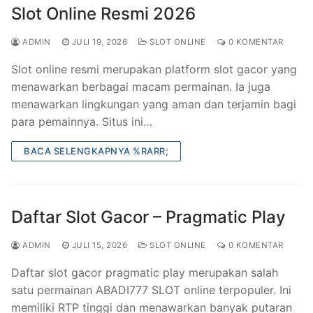
Slot Online Resmi 2026
ADMIN
JULI 19, 2026
SLOT ONLINE
0 KOMENTAR
Slot online resmi merupakan platform slot gacor yang
menawarkan berbagai macam permainan. Ia juga
menawarkan lingkungan yang aman dan terjamin bagi
para pemainnya. Situs ini…
BACA SELENGKAPNYA %RARR;
Daftar Slot Gacor – Pragmatic Play
ADMIN
JULI 15, 2026
SLOT ONLINE
0 KOMENTAR
Daftar slot gacor pragmatic play merupakan salah
satu permainan ABADI777 SLOT online terpopuler. Ini
memiliki RTP tinggi dan menawarkan banyak putaran