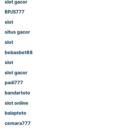
slot gacor
BPJS777
slot
situs gacor
slot
bebasbet88
slot
slot gacor
padi777
bandartoto
slot online
balaptoto
cemara777