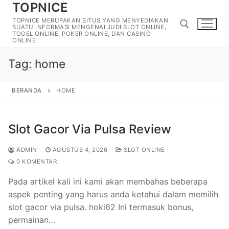
TOPNICE
Lompat
ke
TOPNICE MERUPAKAN SITUS YANG MENYEDIAKAN
SUATU INFORMASI MENGENAI JUDI SLOT ONLINE,
konten
TOGEL ONLINE, POKER ONLINE, DAN CASINO
ONLINE
Tag:
home
Cari:
BERANDA
HOME
Slot Gacor Via Pulsa Review
ADMIN
AGUSTUS 4, 2026
SLOT ONLINE
0 KOMENTAR
Pada artikel kali ini kami akan membahas beberapa
aspek penting yang harus anda ketahui dalam memilih
slot gacor via pulsa. hoki62 Ini termasuk bonus,
permainan…