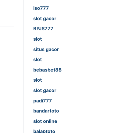
iso777
slot gacor
BPJS777
slot
situs gacor
slot
bebasbet88
slot
slot gacor
padi777
bandartoto
slot online
balaptoto