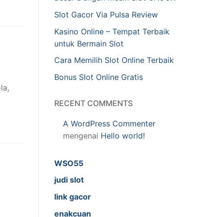
Slot Gacor Via Pulsa Review
Kasino Online – Tempat Terbaik
untuk Bermain Slot
Cara Memilih Slot Online Terbaik
Bonus Slot Online Gratis
la,
RECENT COMMENTS
A WordPress Commenter
mengenai
Hello world!
WSO55
judi slot
link gacor
enakcuan