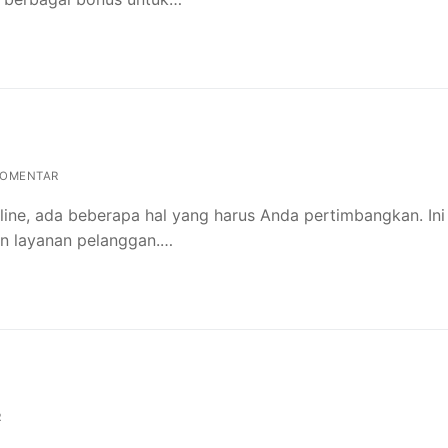
KOMENTAR
online, ada beberapa hal yang harus Anda pertimbangkan. Ini
an layanan pelanggan.…
R