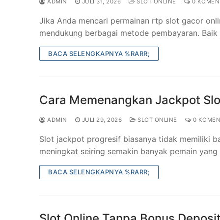
ADMIN
JULI 31, 2026
SLOT ONLINE
0 KOMEN
Jika Anda mencari permainan rtp slot gacor onlin
mendukung berbagai metode pembayaran. Baik 
BACA SELENGKAPNYA %RARR;
Cara Memenangkan Jackpot Slot
ADMIN
JULI 29, 2026
SLOT ONLINE
0 KOMEN
Slot jackpot progresif biasanya tidak memiliki 
meningkat seiring semakin banyak pemain yan
BACA SELENGKAPNYA %RARR;
Slot Online Tanpa Bonus Deposi