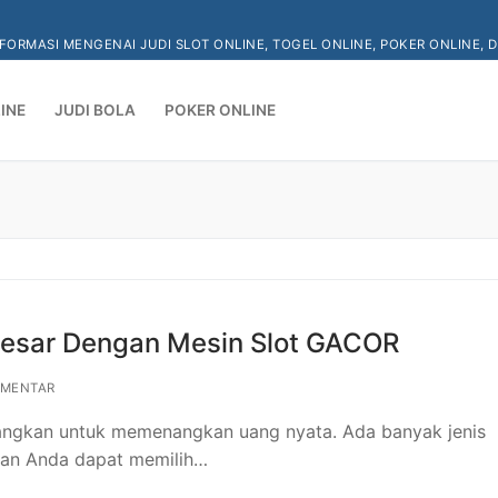
ORMASI MENGENAI JUDI SLOT ONLINE, TOGEL ONLINE, POKER ONLINE, 
INE
JUDI BOLA
POKER ONLINE
Cari:
Besar Dengan Mesin Slot GACOR
MENTAR
nangkan untuk memenangkan uang nyata. Ada banyak jenis
 dan Anda dapat memilih…