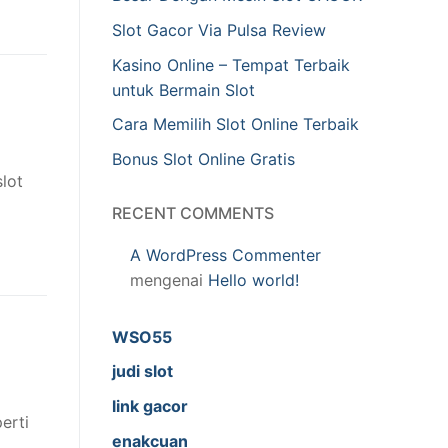
Slot Gacor Via Pulsa Review
Kasino Online – Tempat Terbaik
untuk Bermain Slot
Cara Memilih Slot Online Terbaik
Bonus Slot Online Gratis
lot
RECENT COMMENTS
A WordPress Commenter
mengenai
Hello world!
WSO55
judi slot
link gacor
erti
enakcuan