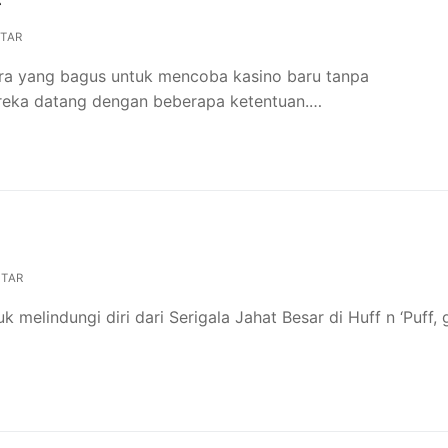
TAR
cara yang bagus untuk mencoba kasino baru tanpa
reka datang dengan beberapa ketentuan.…
TAR
lindungi diri dari Serigala Jahat Besar di Huff n ‘Puff,