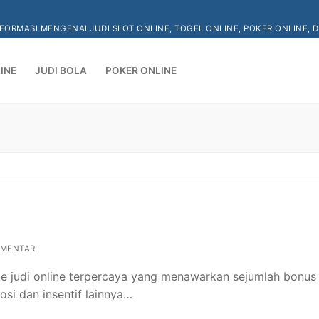
ORMASI MENGENAI JUDI SLOT ONLINE, TOGEL ONLINE, POKER ONLINE, 
INE
JUDI BOLA
POKER ONLINE
Cari:
MENTAR
e judi online terpercaya yang menawarkan sejumlah bonus
osi dan insentif lainnya…