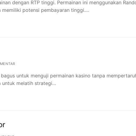
rmainan dengan RTP tinggi. Permainan ini menggunakan Ran
memiliki potensi pembayaran tinggi.…
MENTAR
ng bagus untuk menguji permainan kasino tanpa mempertaru
 untuk melatih strategi…
or