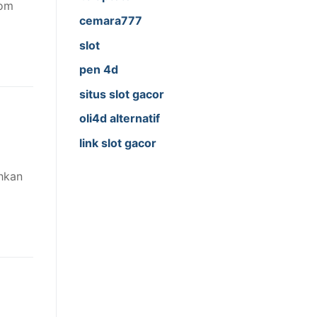
dom
cemara777
slot
pen 4d
situs slot gacor
oli4d alternatif
link slot gacor
hkan