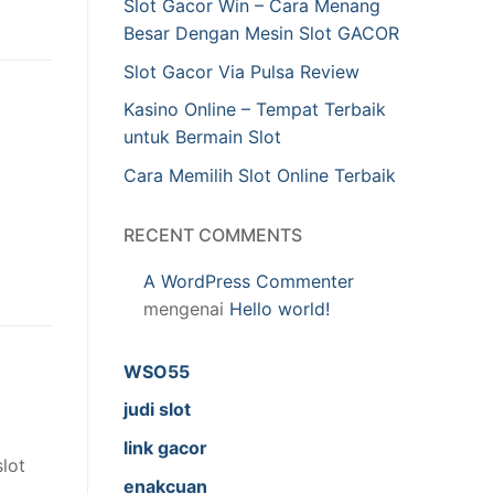
Slot Gacor Win – Cara Menang
Besar Dengan Mesin Slot GACOR
Slot Gacor Via Pulsa Review
Kasino Online – Tempat Terbaik
untuk Bermain Slot
Cara Memilih Slot Online Terbaik
RECENT COMMENTS
A WordPress Commenter
mengenai
Hello world!
WSO55
judi slot
link gacor
lot
enakcuan