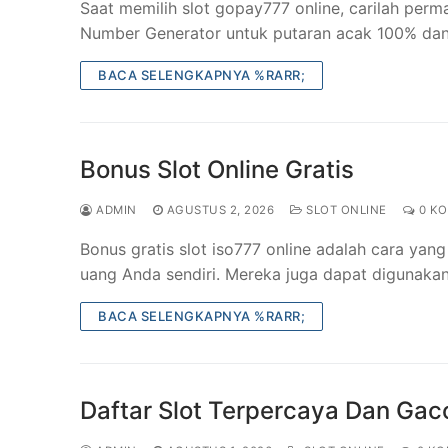
Saat memilih slot gopay777 online, carilah pe
Number Generator untuk putaran acak 100% dan 
BACA SELENGKAPNYA %RARR;
Bonus Slot Online Gratis
ADMIN
AGUSTUS 2, 2026
SLOT ONLINE
0 KO
Bonus gratis slot iso777 online adalah cara ya
uang Anda sendiri. Mereka juga dapat digunakan
BACA SELENGKAPNYA %RARR;
Daftar Slot Terpercaya Dan Gac