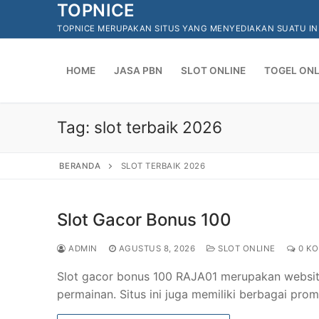
TOPNICE
Lompat
ke
TOPNICE MERUPAKAN SITUS YANG MENYEDIAKAN SUATU INF
konten
HOME
JASA PBN
SLOT ONLINE
TOGEL ONL
Tag:
slot terbaik 2026
BERANDA
SLOT TERBAIK 2026
Slot Gacor Bonus 100
ADMIN
AGUSTUS 8, 2026
SLOT ONLINE
0 KO
Slot gacor bonus 100 RAJA01 merupakan websit
permainan. Situs ini juga memiliki berbagai prom