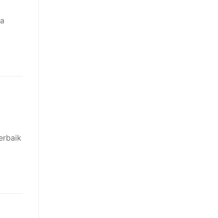
da
erbaik