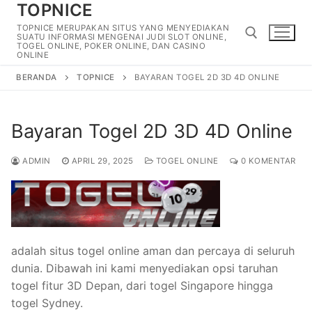
TOPNICE
Lompat
ke
TOPNICE MERUPAKAN SITUS YANG MENYEDIAKAN
SUATU INFORMASI MENGENAI JUDI SLOT ONLINE,
konten
TOGEL ONLINE, POKER ONLINE, DAN CASINO
ONLINE
BERANDA
TOPNICE
BAYARAN TOGEL 2D 3D 4D ONLINE
Cari:
Bayaran Togel 2D 3D 4D Online
ADMIN
APRIL 29, 2025
TOGEL ONLINE
0 KOMENTAR
adalah situs togel online aman dan percaya di seluruh
dunia. Dibawah ini kami menyediakan opsi taruhan
togel fitur 3D Depan, dari togel Singapore hingga
togel Sydney.