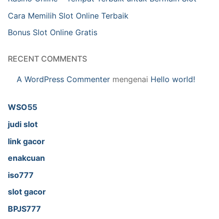
Cara Memilih Slot Online Terbaik
Bonus Slot Online Gratis
RECENT COMMENTS
A WordPress Commenter
mengenai
Hello world!
WSO55
judi slot
link gacor
enakcuan
iso777
slot gacor
BPJS777