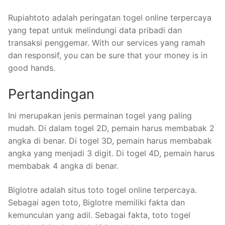
Rupiahtoto adalah peringatan togel online terpercaya
yang tepat untuk melindungi data pribadi dan
transaksi penggemar. With our services yang ramah
dan responsif, you can be sure that your money is in
good hands.
Pertandingan
Ini merupakan jenis permainan togel yang paling
mudah. Di dalam togel 2D, pemain harus membabak 2
angka di benar. Di togel 3D, pemain harus membabak
angka yang menjadi 3 digit. Di togel 4D, pemain harus
membabak 4 angka di benar.
Biglotre adalah situs toto togel online terpercaya.
Sebagai agen toto, Biglotre memiliki fakta dan
kemunculan yang adil. Sebagai fakta, toto togel