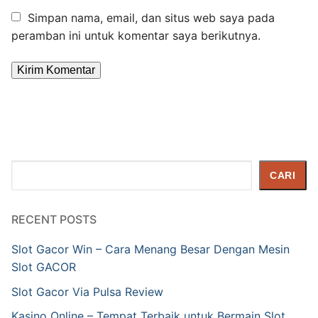
Simpan nama, email, dan situs web saya pada
peramban ini untuk komentar saya berikutnya.
Cari
CARI
RECENT POSTS
Slot Gacor Win – Cara Menang Besar Dengan Mesin
Slot GACOR
Slot Gacor Via Pulsa Review
Kasino Online – Tempat Terbaik untuk Bermain Slot