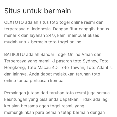
Situs untuk bermain
OLXTOTO adalah situs toto togel online resmi dan
terpercaya di Indonesia. Dengan fitur canggih, bonus
menarik dan layanan 24/7, kami membuat akses
mudah untuk bermain toto togel online.
BATIKJITU adalah Bandar Togel Online Aman dan
Terpercaya yang memiliki pasaran toto Sydney, Toto
Hongkong, Toto Macau 4D, Toto Taiwan, Toto Atlantis,
dan lainnya. Anda dapat melakukan taruhan toto
online tanpa perluasan kembali.
Persaingan jutaan dari taruhan toto resmi juga semua
keuntungan yang bisa anda dapatkan. Tidak ada lagi
kerjalan bersama agen togel resmi, yang
memungkinkan para pemain tetap bermain dengan