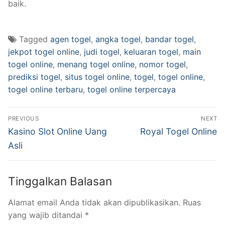
baik.
Tagged
agen togel
,
angka togel
,
bandar togel
,
jekpot togel online
,
judi togel
,
keluaran togel
,
main
togel online
,
menang togel online
,
nomor togel
,
prediksi togel
,
situs togel online
,
togel
,
togel online
,
togel online terbaru
,
togel online terpercaya
Navigasi
PREVIOUS
NEXT
pos
Previous
Next
Kasino Slot Online Uang
Royal Togel Online
post:
post:
Asli
Tinggalkan Balasan
Alamat email Anda tidak akan dipublikasikan.
Ruas
yang wajib ditandai
*