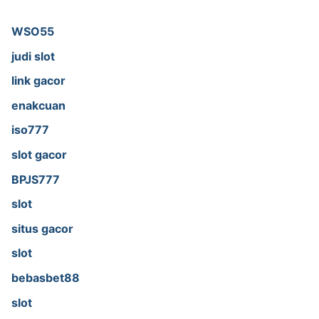
WSO55
judi slot
link gacor
enakcuan
iso777
slot gacor
BPJS777
slot
situs gacor
slot
bebasbet88
slot