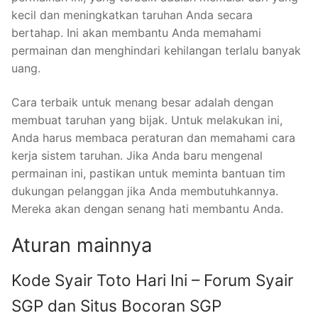
kecil dan meningkatkan taruhan Anda secara
bertahap. Ini akan membantu Anda memahami
permainan dan menghindari kehilangan terlalu banyak
uang.
Cara terbaik untuk menang besar adalah dengan
membuat taruhan yang bijak. Untuk melakukan ini,
Anda harus membaca peraturan dan memahami cara
kerja sistem taruhan. Jika Anda baru mengenal
permainan ini, pastikan untuk meminta bantuan tim
dukungan pelanggan jika Anda membutuhkannya.
Mereka akan dengan senang hati membantu Anda.
Aturan mainnya
Kode Syair Toto Hari Ini – Forum Syair
SGP dan Situs Bocoran SGP