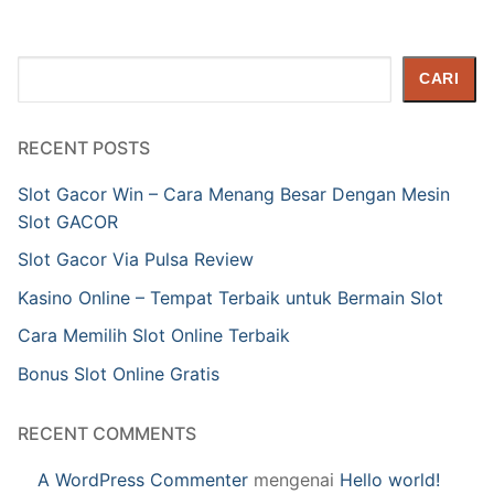
Cari
CARI
RECENT POSTS
Slot Gacor Win – Cara Menang Besar Dengan Mesin
Slot GACOR
Slot Gacor Via Pulsa Review
Kasino Online – Tempat Terbaik untuk Bermain Slot
Cara Memilih Slot Online Terbaik
Bonus Slot Online Gratis
RECENT COMMENTS
A WordPress Commenter
mengenai
Hello world!