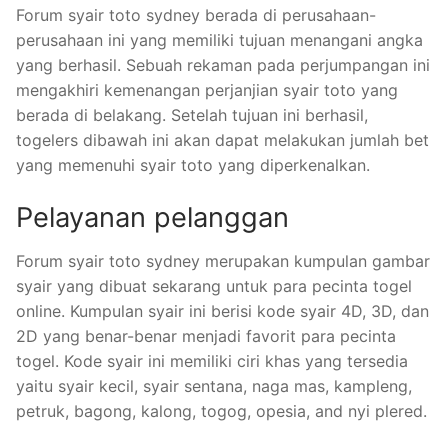
Forum syair toto sydney berada di perusahaan-
perusahaan ini yang memiliki tujuan menangani angka
yang berhasil. Sebuah rekaman pada perjumpangan ini
mengakhiri kemenangan perjanjian syair toto yang
berada di belakang. Setelah tujuan ini berhasil,
togelers dibawah ini akan dapat melakukan jumlah bet
yang memenuhi syair toto yang diperkenalkan.
Pelayanan pelanggan
Forum syair toto sydney merupakan kumpulan gambar
syair yang dibuat sekarang untuk para pecinta togel
online. Kumpulan syair ini berisi kode syair 4D, 3D, dan
2D yang benar-benar menjadi favorit para pecinta
togel. Kode syair ini memiliki ciri khas yang tersedia
yaitu syair kecil, syair sentana, naga mas, kampleng,
petruk, bagong, kalong, togog, opesia, and nyi plered.