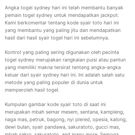
Angka togel sydney hari ini telah membantu banyak
pemain togel sydney untuk mendapatkan jackpot.
Kami berkomentar tentang kode syair toto hari ini
yang membantu yang paling jitu dan mendapatkan
hasil dari hasil syair togel hari ini sebelumnya.
Kontrol yang paling sering digunakan oleh pecinta
togel sydney merupakan rangkaian puisi atau pantun
yang memiliki makna tersirat tentang angka-angka
keluar dari syair sydney hari ini. Ini adalah salah satu
metode yang paling populer di dunia untuk
memperoleh hasil togel.
Kumpulan gambar kode syair toto di saat ini
merupakan mbah semar mesem, sentana, kampleng,
naga mas, petruk, bagong, nyi plered, opesia, kalong,
dewi bulan, syair pandawa, sakuratoto, gucci mas,
mbah sakro, sakuratoto, and many more. Semoga