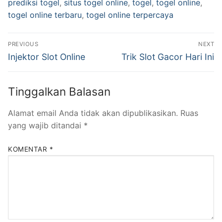
prediksi togel
,
situs togel online
,
togel
,
togel online
,
togel online terbaru
,
togel online terpercaya
Navigasi
PREVIOUS
NEXT
pos
Previous
Next
Injektor Slot Online
Trik Slot Gacor Hari Ini
post:
post:
Tinggalkan Balasan
Alamat email Anda tidak akan dipublikasikan.
Ruas
yang wajib ditandai
*
KOMENTAR
*