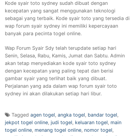
Kode syair toto sydney sudah dibuat dengan
kecepatan yang sangat menggunakan teknologi
sebagai yang terbaik. Kode syair toto yang tersedia di
wap forum syair sydney ini memiliki kepercayaan
banyak para pecinta togel online.
Wap Forum Syair Sdy telah terupdate setiap hari
Senin, Selasa, Rabu, Kamis, Jumat dan Sabtu. Admin
akan tetap menyediakan kode syair toto sydney
dengan kecepatan yang paling tepat dan berisi
gambar syair yang terlihat baik yang dibuat.
Perjalanan yang ada dalam wap forum syair toto
sydney ini akan dilakukan setiap hari libur.
Tagged
agen togel
,
angka togel
,
bandar togel
,
jekpot togel online
,
judi togel
,
keluaran togel
,
main
togel online
,
menang togel online
,
nomor togel
,