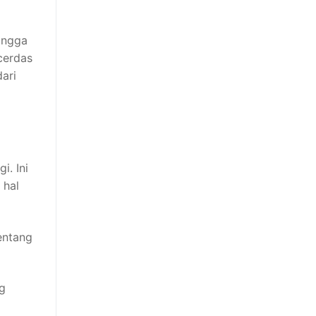
ingga
cerdas
ari
. Ini
 hal
entang
ng