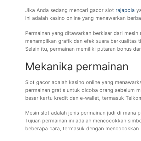
Jika Anda sedang mencari gacor slot
rajapola
ya
Ini adalah kasino online yang menawarkan berbag
Permainan yang ditawarkan berkisar dari mesin s
menampilkan grafik dan efek suara berkualitas ti
Selain itu, permainan memiliki putaran bonus dan
Mekanika permainan
Slot gacor adalah kasino online yang menawar
permainan gratis untuk dicoba orang sebelum 
besar kartu kredit dan e-wallet, termasuk Telko
Mesin slot adalah jenis permainan judi di ma
Tujuan permainan ini adalah mencocokkan simbol
beberapa cara, termasuk dengan mencocokkan k