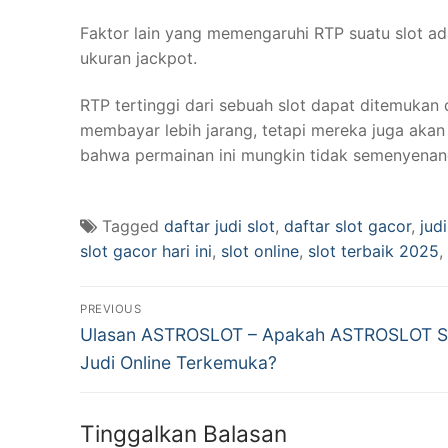
Faktor lain yang memengaruhi RTP suatu slot adal
ukuran jackpot.
RTP tertinggi dari sebuah slot dapat ditemukan d
membayar lebih jarang, tetapi mereka juga akan
bahwa permainan ini mungkin tidak semenyenan
Tagged
daftar judi slot
,
daftar slot gacor
,
judi
slot gacor hari ini
,
slot online
,
slot terbaik 2025
,
Navigasi
PREVIOUS
Previous
pos
Ulasan ASTROSLOT – Apakah ASTROSLOT Si
post:
Judi Online Terkemuka?
Tinggalkan Balasan