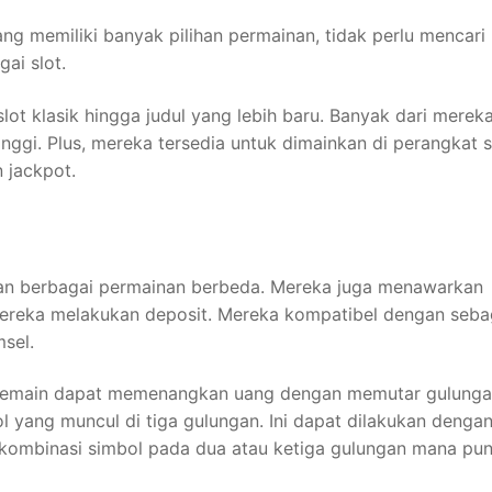
ng memiliki banyak pilihan permainan, tidak perlu mencari l
ai slot.
lot klasik hingga judul yang lebih baru. Banyak dari merek
nggi. Plus, mereka tersedia untuk dimainkan di perangkat se
 jackpot.
kan berbagai permainan berbeda. Mereka juga menawarkan
mereka melakukan deposit. Mereka kompatibel dengan seba
msel.
na pemain dapat memenangkan uang dengan memutar gulunga
 yang muncul di tiga gulungan. Ini dapat dilakukan denga
ombinasi simbol pada dua atau ketiga gulungan mana pun