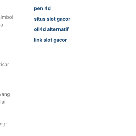
pen 4d
simbol
situs slot gacor
pa
oli4d alternatif
link slot gacor
isar
 yang
lai
ang-