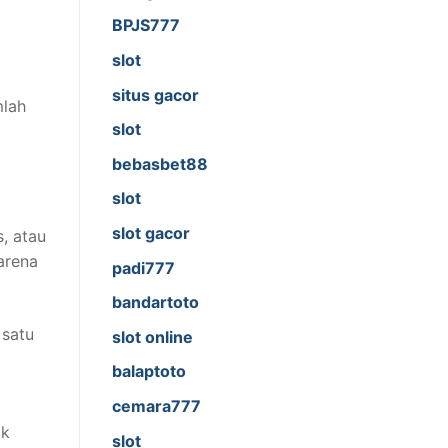
BPJS777
slot
situs gacor
mlah
slot
bebasbet88
slot
slot gacor
, atau
arena
padi777
bandartoto
 satu
slot online
balaptoto
cemara777
ak
slot