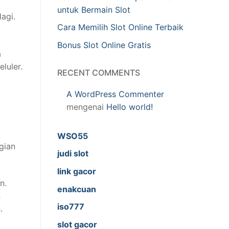
untuk Bermain Slot
agi.
Cara Memilih Slot Online Terbaik
Bonus Slot Online Gratis
a
luler.
RECENT COMMENTS
A WordPress Commenter
mengenai
Hello world!
WSO55
gian
judi slot
link gacor
n.
enakcuan
n
iso777
.
slot gacor