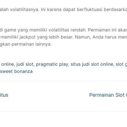
ah volatilitasnya. Ini karena dapat berfluktuasi berdasark
i game yang memiliki volatilitas rendah. Permainan ini aka
 memiliki jackpot yang lebih besar. Namun, Anda harus men
gkan permainan lainnya.
 online
,
judi slot
,
pragmatic play
,
situs judi slot online
,
slot 
sweet bonanza
Next
tus
Permainan Slot 
post: