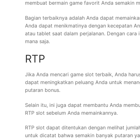
membuat bermain game favorit Anda semakin 
Bagian terbaiknya adalah Anda dapat memainkan
Anda dapat menikmatinya dengan kecepatan And
atau tablet saat dalam perjalanan. Dengan cara
mana saja.
RTP
Jika Anda mencari game slot terbaik, Anda har
dapat meningkatkan peluang Anda untuk menang b
putaran bonus.
Selain itu, ini juga dapat membantu Anda membu
RTP slot sebelum Anda memainkannya.
RTP slot dapat ditentukan dengan melihat jumla
untuk dicatat bahwa semakin banyak putaran yang