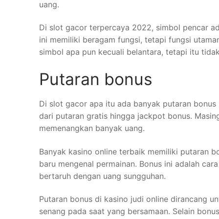
uang.
Di slot gacor terpercaya 2022, simbol pencar ad
ini memiliki beragam fungsi, tetapi fungsi uta
simbol apa pun kecuali belantara, tetapi itu tid
Putaran bonus
Di slot gacor apa itu ada banyak putaran bonus 
dari putaran gratis hingga jackpot bonus. Masi
memenangkan banyak uang.
Banyak kasino online terbaik memiliki putaran
baru mengenal permainan. Bonus ini adalah car
bertaruh dengan uang sungguhan.
Putaran bonus di kasino judi online dirancang
senang pada saat yang bersamaan. Selain bonus-