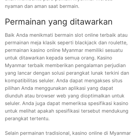
nyaman dan aman saat bermain.
Permainan yang ditawarkan
Baik Anda menikmati bermain slot online terbaik atau
permainan meja klasik seperti blackjack dan roulette,
permainan kasino online Myanmar memiliki sesuatu
untuk ditawarkan kepada semua orang. Kasino
Myanmar terbaik memberikan pengalaman perjudian
yang lancar dengan solusi perangkat lunak terkini dan
kompatibilitas seluler. Anda dapat mengakses situs
pilihan Anda menggunakan aplikasi yang dapat
diunduh atau browser web yang dioptimalkan untuk
seluler. Anda juga dapat memeriksa spesifikasi kasino
untuk melihat apakah spesifikasi tersebut mendukung
perangkat tertentu.
Selain permainan tradisional, kasino online di Myanmar