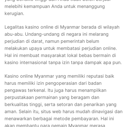
melebihi kemampuan Anda untuk menanggung
kerugian.
Legalitas kasino online di Myanmar berada di wilayah
abu-abu. Undang-undang di negara ini melarang
perjudian di darat, namun pemerintah belum
melakukan upaya untuk membatasi perjudian online.
Hal ini membuat masyarakat lokal bebas bermain di
kasino internasional tanpa izin tanpa dampak apa pun.
Kasino online Myanmar yang memiliki reputasi baik
harus memiliki izin pengoperasian dari badan
pengawas terkenal. Itu juga harus menampilkan
perpustakaan permainan yang beragam dan
berkualitas tinggi, serta setoran dan penarikan yang
aman. Selain itu, situs web harus mudah dinavigasi dan
menawarkan berbagai metode pembayaran. Hal ini
akan membantu para pemain Myanmar merasa