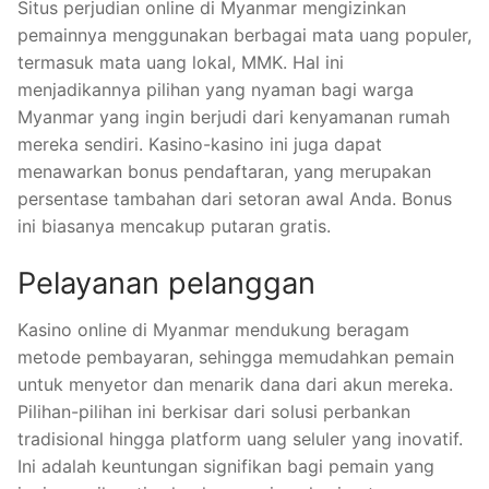
Situs perjudian online di Myanmar mengizinkan
pemainnya menggunakan berbagai mata uang populer,
termasuk mata uang lokal, MMK. Hal ini
menjadikannya pilihan yang nyaman bagi warga
Myanmar yang ingin berjudi dari kenyamanan rumah
mereka sendiri. Kasino-kasino ini juga dapat
menawarkan bonus pendaftaran, yang merupakan
persentase tambahan dari setoran awal Anda. Bonus
ini biasanya mencakup putaran gratis.
Pelayanan pelanggan
Kasino online di Myanmar mendukung beragam
metode pembayaran, sehingga memudahkan pemain
untuk menyetor dan menarik dana dari akun mereka.
Pilihan-pilihan ini berkisar dari solusi perbankan
tradisional hingga platform uang seluler yang inovatif.
Ini adalah keuntungan signifikan bagi pemain yang