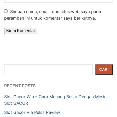
Simpan nama, email, dan situs web saya pada
peramban ini untuk komentar saya berikutnya.
Cari
CARI
RECENT POSTS
Slot Gacor Win – Cara Menang Besar Dengan Mesin
Slot GACOR
Slot Gacor Via Pulsa Review