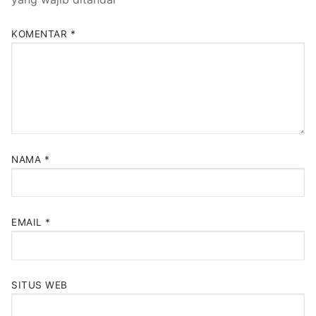
KOMENTAR
*
NAMA
*
EMAIL
*
SITUS WEB