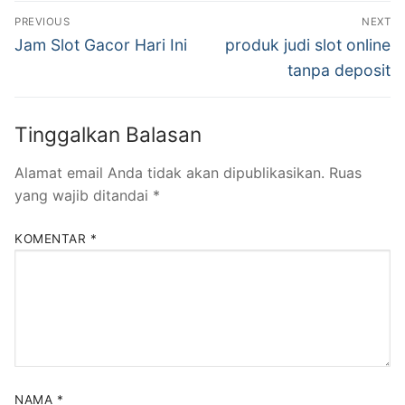
Navigasi
PREVIOUS
NEXT
pos
Previous
Next
Jam Slot Gacor Hari Ini
produk judi slot online
post:
post:
tanpa deposit
Tinggalkan Balasan
Alamat email Anda tidak akan dipublikasikan.
Ruas
yang wajib ditandai
*
KOMENTAR
*
NAMA
*