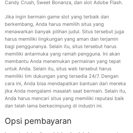
Candy Crush, Sweet Bonanza, dan slot Adobe Flash.
Jika ingin bermain game slot yang terbaik dan
berkembang, Anda harus memilih situs yang
menawarkan banyak pilihan judul. Situs tersebut juga
harus memiliki lingkungan yang aman dan terjamin
bagi penggunanya. Selain itu, situs tersebut harus
memiliki antarmuka yang ramah pengguna. Ini akan
membantu Anda menemukan permainan yang tepat
untuk Anda. Selain itu, situs web tersebut harus
memiliki tim dukungan yang tersedia 24/7. Dengan
cara ini, Anda bisa mendapatkan bantuan dari mereka
jika Anda mengalami masalah saat bermain. Selain itu,
Anda harus mencari situs yang memiliki reputasi baik
dan telah lama berkecimpung di industri ini.
Opsi pembayaran