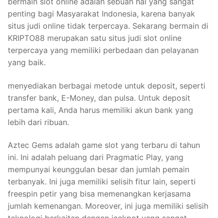
bermain slot online adalah sebuah hal yang sangat
penting bagi Masyarakat Indonesia, karena banyak
situs judi online tidak terpercaya. Sekarang bermain di
KRIPTO88 merupakan satu situs judi slot online
terpercaya yang memiliki perbedaan dan pelayanan
yang baik.
menyediakan berbagai metode untuk deposit, seperti
transfer bank, E-Money, dan pulsa. Untuk deposit
pertama kali, Anda harus memiliki akun bank yang
lebih dari ribuan.
Aztec Gems adalah game slot yang terbaru di tahun
ini. Ini adalah peluang dari Pragmatic Play, yang
mempunyai keunggulan besar dan jumlah pemain
terbanyak. Ini juga memiliki selisih fitur lain, seperti
freespin petir yang bisa memenangkan kerjasama
jumlah kemenangan. Moreover, ini juga memiliki selisih