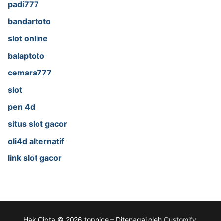
padi777
bandartoto
slot online
balaptoto
cemara777
slot
pen 4d
situs slot gacor
oli4d alternatif
link slot gacor
Hak Cipta © 2026 topnice – Ditenagai oleh
Customify
.