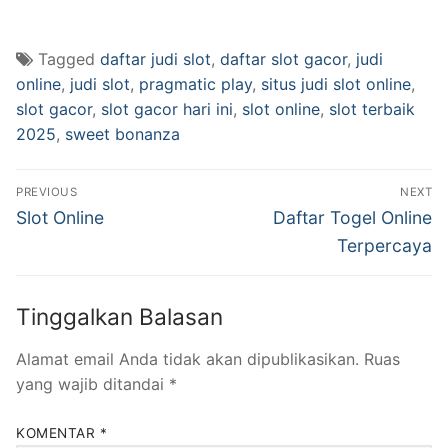
Tagged
daftar judi slot
,
daftar slot gacor
,
judi
online
,
judi slot
,
pragmatic play
,
situs judi slot online
,
slot gacor
,
slot gacor hari ini
,
slot online
,
slot terbaik
2025
,
sweet bonanza
Navigasi
PREVIOUS
NEXT
pos
Previous
Next
Slot Online
Daftar Togel Online
post:
post:
Terpercaya
Tinggalkan Balasan
Alamat email Anda tidak akan dipublikasikan.
Ruas
yang wajib ditandai
*
KOMENTAR
*