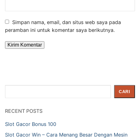
Simpan nama, email, dan situs web saya pada
peramban ini untuk komentar saya berikutnya.
Cari
CARI
RECENT POSTS
Slot Gacor Bonus 100
Slot Gacor Win – Cara Menang Besar Dengan Mesin