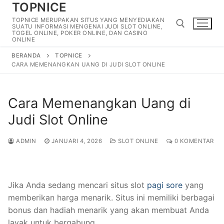
TOPNICE
Lompat
ke
TOPNICE MERUPAKAN SITUS YANG MENYEDIAKAN
SUATU INFORMASI MENGENAI JUDI SLOT ONLINE,
konten
TOGEL ONLINE, POKER ONLINE, DAN CASINO
ONLINE
BERANDA
TOPNICE
Cari:
CARA MEMENANGKAN UANG DI JUDI SLOT ONLINE
Cara Memenangkan Uang di
Judi Slot Online
ADMIN
JANUARI 4, 2026
SLOT ONLINE
0 KOMENTAR
Jika Anda sedang mencari situs slot
pagi sore
yang
memberikan harga menarik. Situs ini memiliki berbagai
bonus dan hadiah menarik yang akan membuat Anda
layak untuk bergabung.