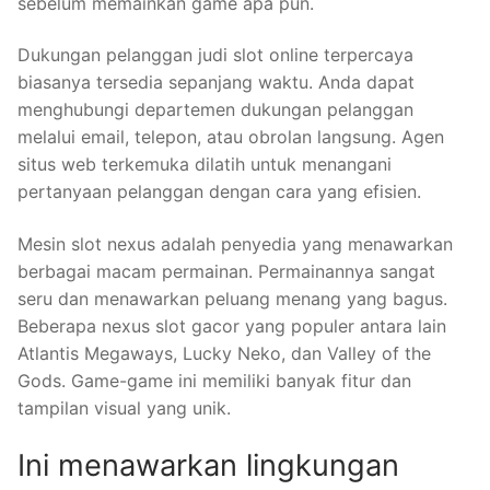
sebelum memainkan game apa pun.
Dukungan pelanggan judi slot online terpercaya
biasanya tersedia sepanjang waktu. Anda dapat
menghubungi departemen dukungan pelanggan
melalui email, telepon, atau obrolan langsung. Agen
situs web terkemuka dilatih untuk menangani
pertanyaan pelanggan dengan cara yang efisien.
Mesin slot nexus adalah penyedia yang menawarkan
berbagai macam permainan. Permainannya sangat
seru dan menawarkan peluang menang yang bagus.
Beberapa nexus slot gacor yang populer antara lain
Atlantis Megaways, Lucky Neko, dan Valley of the
Gods. Game-game ini memiliki banyak fitur dan
tampilan visual yang unik.
Ini menawarkan lingkungan