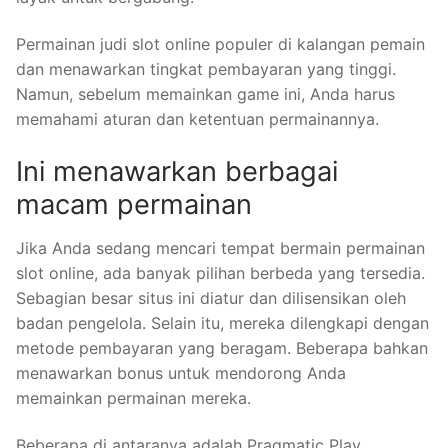
Permainan judi slot online populer di kalangan pemain
dan menawarkan tingkat pembayaran yang tinggi.
Namun, sebelum memainkan game ini, Anda harus
memahami aturan dan ketentuan permainannya.
Ini menawarkan berbagai
macam permainan
Jika Anda sedang mencari tempat bermain permainan
slot online, ada banyak pilihan berbeda yang tersedia.
Sebagian besar situs ini diatur dan dilisensikan oleh
badan pengelola. Selain itu, mereka dilengkapi dengan
metode pembayaran yang beragam. Beberapa bahkan
menawarkan bonus untuk mendorong Anda
memainkan permainan mereka.
Beberapa di antaranya adalah Pragmatic Play.