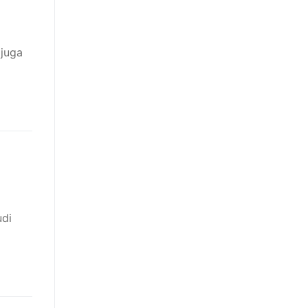
 juga
udi