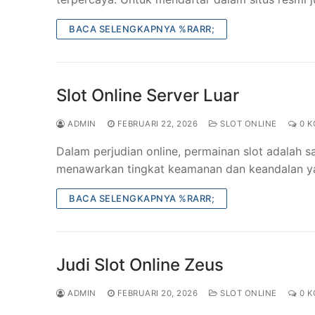
BACA SELENGKAPNYA %RARR;
Slot Online Server Luar
ADMIN
FEBRUARI 22, 2026
SLOT ONLINE
0 K
Dalam perjudian online, permainan slot adalah sa
menawarkan tingkat keamanan dan keandalan yan
BACA SELENGKAPNYA %RARR;
Judi Slot Online Zeus
ADMIN
FEBRUARI 20, 2026
SLOT ONLINE
0 K