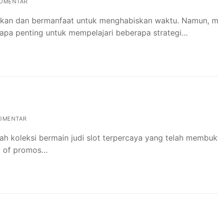
OMENTAR
gkan dan bermanfaat untuk menghabiskan waktu. Namun, 
apa penting untuk mempelajari beberapa strategi…
OMENTAR
ah koleksi bermain judi slot terpercaya yang telah membuk
ty of promos…