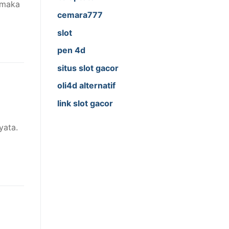
 maka
cemara777
slot
pen 4d
situs slot gacor
oli4d alternatif
link slot gacor
yata.