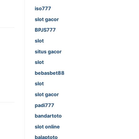
iso777
slot gacor
BPJS777
slot
situs gacor
slot
bebasbet88
slot
slot gacor
padi777
bandartoto
slot online
balaptoto