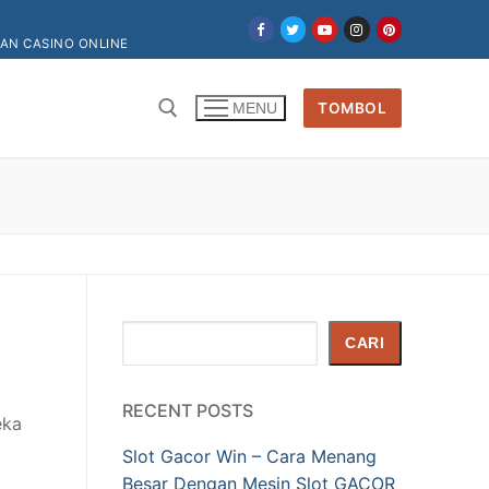
DAN CASINO ONLINE
TOMBOL
MENU
Cari
CARI
RECENT POSTS
eka
Slot Gacor Win – Cara Menang
Besar Dengan Mesin Slot GACOR