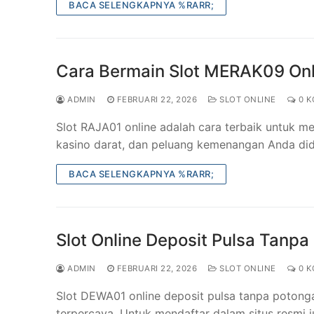
BACA SELENGKAPNYA %RARR;
Cara Bermain Slot MERAK09 Onl
ADMIN
FEBRUARI 22, 2026
SLOT ONLINE
0 K
Slot RAJA01 online adalah cara terbaik untuk 
kasino darat, dan peluang kemenangan Anda di
BACA SELENGKAPNYA %RARR;
Slot Online Deposit Pulsa Tanp
ADMIN
FEBRUARI 22, 2026
SLOT ONLINE
0 K
Slot DEWA01 online deposit pulsa tanpa potong
terpercaya. Untuk mendaftar dalam situs resmi j