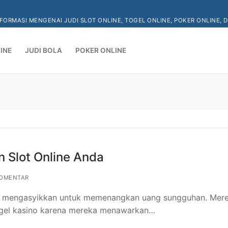
ORMASI MENGENAI JUDI SLOT ONLINE, TOGEL ONLINE, POKER ONLINE, 
INE
JUDI BOLA
POKER ONLINE
Cari:
 Slot Online Anda
OMENTAR
an mengasyikkan untuk memenangkan uang sungguhan. Mer
 togel kasino karena mereka menawarkan…