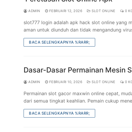
ADMIN
FEBRUARI 12, 2026
SLOT ONLINE
0 K
slot777 login adalah apk hack slot online yang 
aman untuk diunduh dan tidak mengandung vir
BACA SELENGKAPNYA %RARR;
Dasar-Dasar Permainan Mesin Sl
ADMIN
FEBRUARI 10, 2026
SLOT ONLINE
0 K
Permainan slot gacor maxwin online cepat, mud
dari semua tingkat keahlian. Pemain cukup men
BACA SELENGKAPNYA %RARR;