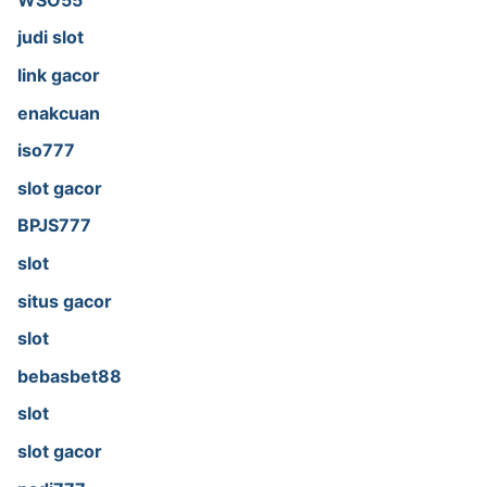
judi slot
link gacor
enakcuan
iso777
slot gacor
BPJS777
slot
situs gacor
slot
bebasbet88
slot
slot gacor