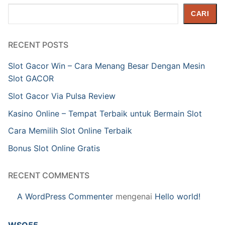
Cari
CARI
RECENT POSTS
Slot Gacor Win – Cara Menang Besar Dengan Mesin
Slot GACOR
Slot Gacor Via Pulsa Review
Kasino Online – Tempat Terbaik untuk Bermain Slot
Cara Memilih Slot Online Terbaik
Bonus Slot Online Gratis
RECENT COMMENTS
A WordPress Commenter
mengenai
Hello world!
WSO55