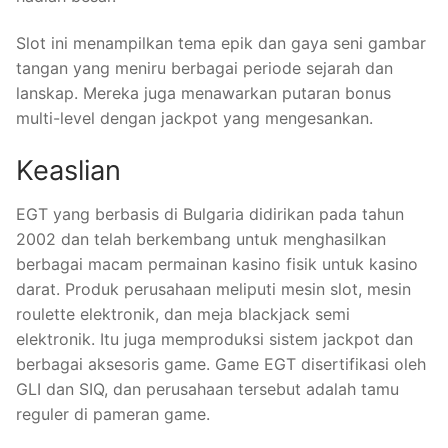
Slot ini menampilkan tema epik dan gaya seni gambar
tangan yang meniru berbagai periode sejarah dan
lanskap. Mereka juga menawarkan putaran bonus
multi-level dengan jackpot yang mengesankan.
Keaslian
EGT yang berbasis di Bulgaria didirikan pada tahun
2002 dan telah berkembang untuk menghasilkan
berbagai macam permainan kasino fisik untuk kasino
darat. Produk perusahaan meliputi mesin slot, mesin
roulette elektronik, dan meja blackjack semi
elektronik. Itu juga memproduksi sistem jackpot dan
berbagai aksesoris game. Game EGT disertifikasi oleh
GLI dan SIQ, dan perusahaan tersebut adalah tamu
reguler di pameran game.