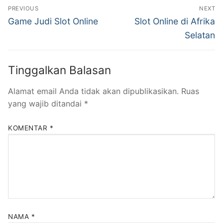
Navigasi
PREVIOUS
NEXT
pos
Previous
Next
Game Judi Slot Online
Slot Online di Afrika
post:
post:
Selatan
Tinggalkan Balasan
Alamat email Anda tidak akan dipublikasikan.
Ruas
yang wajib ditandai
*
KOMENTAR
*
NAMA
*