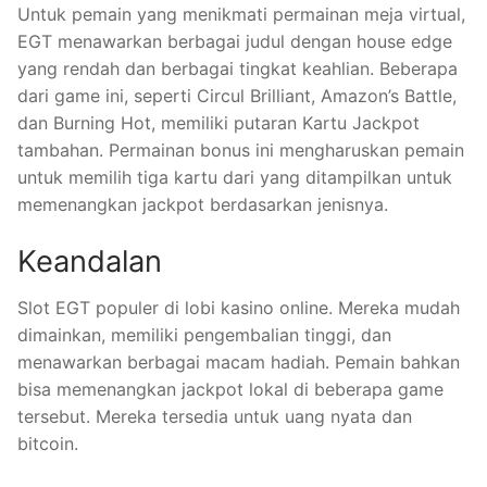
Untuk pemain yang menikmati permainan meja virtual,
EGT menawarkan berbagai judul dengan house edge
yang rendah dan berbagai tingkat keahlian. Beberapa
dari game ini, seperti Circul Brilliant, Amazon’s Battle,
dan Burning Hot, memiliki putaran Kartu Jackpot
tambahan. Permainan bonus ini mengharuskan pemain
untuk memilih tiga kartu dari yang ditampilkan untuk
memenangkan jackpot berdasarkan jenisnya.
Keandalan
Slot EGT populer di lobi kasino online. Mereka mudah
dimainkan, memiliki pengembalian tinggi, dan
menawarkan berbagai macam hadiah. Pemain bahkan
bisa memenangkan jackpot lokal di beberapa game
tersebut. Mereka tersedia untuk uang nyata dan
bitcoin.