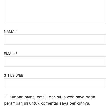
NAMA
*
EMAIL
*
SITUS WEB
Simpan nama, email, dan situs web saya pada
peramban ini untuk komentar saya berikutnya.