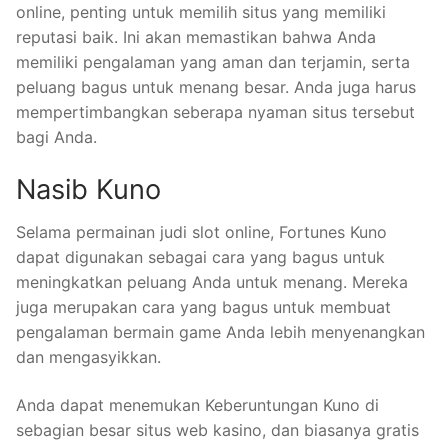
online, penting untuk memilih situs yang memiliki
reputasi baik. Ini akan memastikan bahwa Anda
memiliki pengalaman yang aman dan terjamin, serta
peluang bagus untuk menang besar. Anda juga harus
mempertimbangkan seberapa nyaman situs tersebut
bagi Anda.
Nasib Kuno
Selama permainan judi slot online, Fortunes Kuno
dapat digunakan sebagai cara yang bagus untuk
meningkatkan peluang Anda untuk menang. Mereka
juga merupakan cara yang bagus untuk membuat
pengalaman bermain game Anda lebih menyenangkan
dan mengasyikkan.
Anda dapat menemukan Keberuntungan Kuno di
sebagian besar situs web kasino, dan biasanya gratis