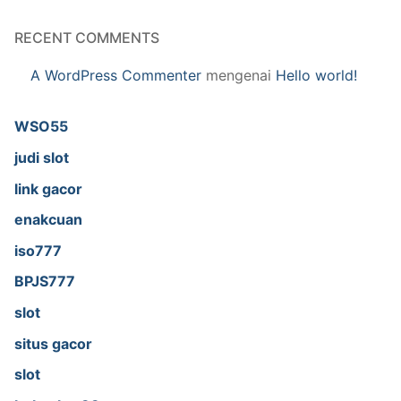
RECENT COMMENTS
A WordPress Commenter
mengenai
Hello world!
WSO55
judi slot
link gacor
enakcuan
iso777
BPJS777
slot
situs gacor
slot