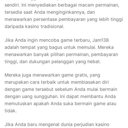
sendiri. Ini menyediakan berbagai macam permainan,
tersedia saat Anda menginginkannya, dan
menawarkan persentase pembayaran yang lebih tinggi
daripada kasino tradisional.
Jika Anda ingin mencoba game terbaru, Jam138
adalah tempat yang bagus untuk memulai. Mereka
menawarkan banyak pilihan permainan, pembayaran
tinggi, dan dukungan pelanggan yang hebat.
Mereka juga menawarkan game gratis, yang
merupakan cara terbaik untuk membiasakan diri
dengan game tersebut sebelum Anda mulai bermain
dengan uang sungguhan. Ini dapat membantu Anda
memutuskan apakah Anda suka bermain game atau
tidak.
Jika Anda baru mengenal dunia perjudian kasino