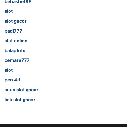
bebasbet88
slot
slot gacor
padi777
slot online
balaptoto
cemara777
slot
pen 4d
situs slot gacor
link slot gacor