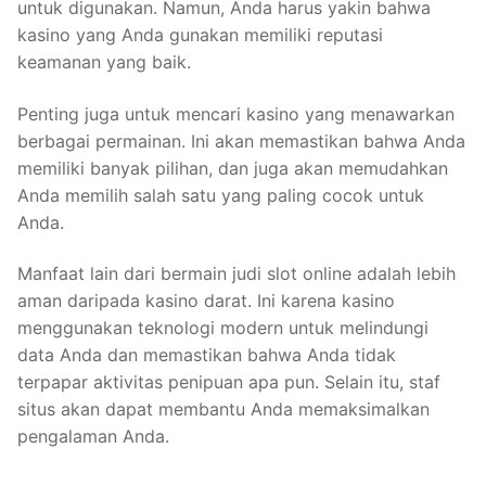
untuk digunakan. Namun, Anda harus yakin bahwa
kasino yang Anda gunakan memiliki reputasi
keamanan yang baik.
Penting juga untuk mencari kasino yang menawarkan
berbagai permainan. Ini akan memastikan bahwa Anda
memiliki banyak pilihan, dan juga akan memudahkan
Anda memilih salah satu yang paling cocok untuk
Anda.
Manfaat lain dari bermain judi slot online adalah lebih
aman daripada kasino darat. Ini karena kasino
menggunakan teknologi modern untuk melindungi
data Anda dan memastikan bahwa Anda tidak
terpapar aktivitas penipuan apa pun. Selain itu, staf
situs akan dapat membantu Anda memaksimalkan
pengalaman Anda.