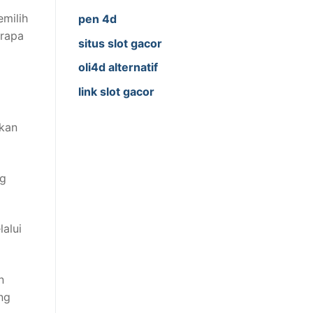
emilih
pen 4d
erapa
situs slot gacor
oli4d alternatif
link slot gacor
akan
ng
lalui
n
ng