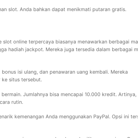
n slot. Anda bahkan dapat menikmati putaran gratis.
e slot online terpercaya biasanya menawarkan berbagai m
ingga hadiah jackpot. Mereka juga tersedia dalam berbagai 
s, bonus isi ulang, dan penawaran uang kembali. Mereka
e situs tersebut.
 bermain. Jumlahnya bisa mencapai 10.000 kredit. Artinya,
ara rutin.
enarik kemenangan Anda menggunakan PayPal. Opsi ini ter