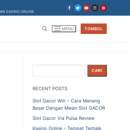
DAN CASINO ONLINE
TOMBOL
MENU
Cari
CARI
RECENT POSTS
Slot Gacor Win – Cara Menang
Besar Dengan Mesin Slot GACOR
Slot Gacor Via Pulsa Review
Kasino Online – Tempat Terbaik