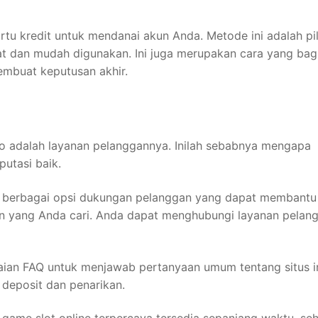
tu kredit untuk mendanai akun Anda. Metode ini adalah pi
at dan mudah digunakan. Ini juga merupakan cara yang bag
embuat keputusan akhir.
ino adalah layanan pelanggannya. Inilah sebabnya mengapa
putasi baik.
n berbagai opsi dukungan pelanggan yang dapat membant
n yang Anda cari. Anda dapat menghubungi layanan pelan
aian FAQ untuk menjawab pertanyaan umum tentang situs in
 deposit dan penarikan.