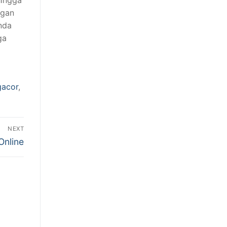
hingga
ngan
nda
ga
gacor
,
NEXT
Online