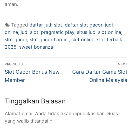
aman.
Tagged
daftar judi slot
,
daftar slot gacor
,
judi
online
,
judi slot
,
pragmatic play
,
situs judi slot online
,
slot gacor
,
slot gacor hari ini
,
slot online
,
slot terbaik
2025
,
sweet bonanza
Navigasi
PREVIOUS
NEXT
pos
Previous
Next
Slot Gacor Bonus New
Cara Daftar Game Slot
post:
post:
Member
Online Malaysia
Tinggalkan Balasan
Alamat email Anda tidak akan dipublikasikan.
Ruas
yang wajib ditandai
*