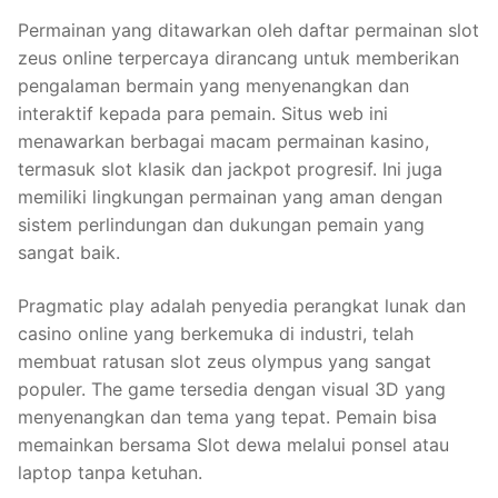
Permainan yang ditawarkan oleh daftar permainan slot
zeus online terpercaya dirancang untuk memberikan
pengalaman bermain yang menyenangkan dan
interaktif kepada para pemain. Situs web ini
menawarkan berbagai macam permainan kasino,
termasuk slot klasik dan jackpot progresif. Ini juga
memiliki lingkungan permainan yang aman dengan
sistem perlindungan dan dukungan pemain yang
sangat baik.
Pragmatic play adalah penyedia perangkat lunak dan
casino online yang berkemuka di industri, telah
membuat ratusan slot zeus olympus yang sangat
populer. The game tersedia dengan visual 3D yang
menyenangkan dan tema yang tepat. Pemain bisa
memainkan bersama Slot dewa melalui ponsel atau
laptop tanpa ketuhan.