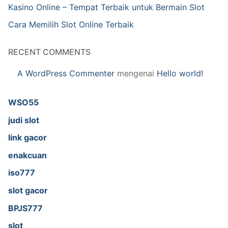
Kasino Online – Tempat Terbaik untuk Bermain Slot
Cara Memilih Slot Online Terbaik
RECENT COMMENTS
A WordPress Commenter
mengenai
Hello world!
WSO55
judi slot
link gacor
enakcuan
iso777
slot gacor
BPJS777
slot