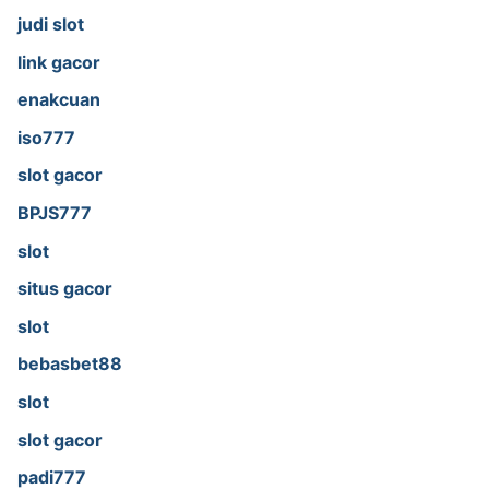
judi slot
link gacor
enakcuan
iso777
slot gacor
BPJS777
slot
situs gacor
slot
bebasbet88
slot
slot gacor
padi777