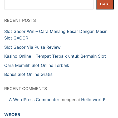
Cari
CARI
RECENT POSTS
Slot Gacor Win – Cara Menang Besar Dengan Mesin
Slot GACOR
Slot Gacor Via Pulsa Review
Kasino Online – Tempat Terbaik untuk Bermain Slot
Cara Memilih Slot Online Terbaik
Bonus Slot Online Gratis
RECENT COMMENTS
A WordPress Commenter
mengenai
Hello world!
WSO55