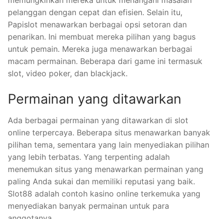
memungkinkan mereka untuk menangani masalah
pelanggan dengan cepat dan efisien. Selain itu,
Papislot menawarkan berbagai opsi setoran dan
penarikan. Ini membuat mereka pilihan yang bagus
untuk pemain. Mereka juga menawarkan berbagai
macam permainan. Beberapa dari game ini termasuk
slot, video poker, dan blackjack.
Permainan yang ditawarkan
Ada berbagai permainan yang ditawarkan di slot
online terpercaya. Beberapa situs menawarkan banyak
pilihan tema, sementara yang lain menyediakan pilihan
yang lebih terbatas. Yang terpenting adalah
menemukan situs yang menawarkan permainan yang
paling Anda sukai dan memiliki reputasi yang baik.
Slot88 adalah contoh kasino online terkemuka yang
menyediakan banyak permainan untuk para
anggotanya.