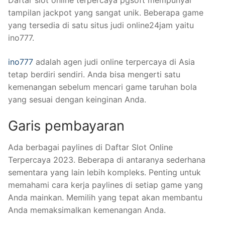
Daftar slot online terpercaya pgsoft mempunyai
tampilan jackpot yang sangat unik. Beberapa game
yang tersedia di satu situs judi online24jam yaitu
ino777.
ino777
adalah agen judi online terpercaya di Asia
tetap berdiri sendiri. Anda bisa mengerti satu
kemenangan sebelum mencari game taruhan bola
yang sesuai dengan keinginan Anda.
Garis pembayaran
Ada berbagai paylines di Daftar Slot Online
Terpercaya 2023. Beberapa di antaranya sederhana
sementara yang lain lebih kompleks. Penting untuk
memahami cara kerja paylines di setiap game yang
Anda mainkan. Memilih yang tepat akan membantu
Anda memaksimalkan kemenangan Anda.