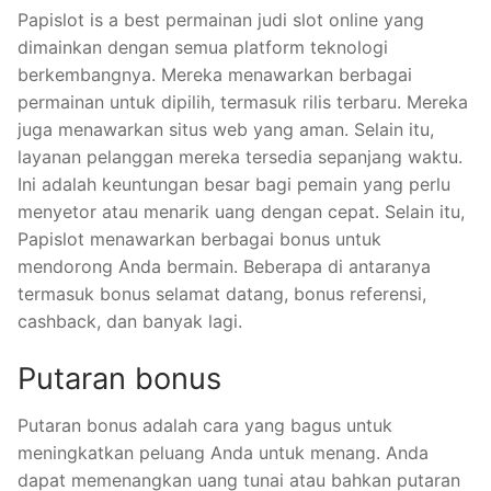
Papislot is a best permainan judi slot online yang
dimainkan dengan semua platform teknologi
berkembangnya. Mereka menawarkan berbagai
permainan untuk dipilih, termasuk rilis terbaru. Mereka
juga menawarkan situs web yang aman. Selain itu,
layanan pelanggan mereka tersedia sepanjang waktu.
Ini adalah keuntungan besar bagi pemain yang perlu
menyetor atau menarik uang dengan cepat. Selain itu,
Papislot menawarkan berbagai bonus untuk
mendorong Anda bermain. Beberapa di antaranya
termasuk bonus selamat datang, bonus referensi,
cashback, dan banyak lagi.
Putaran bonus
Putaran bonus adalah cara yang bagus untuk
meningkatkan peluang Anda untuk menang. Anda
dapat memenangkan uang tunai atau bahkan putaran