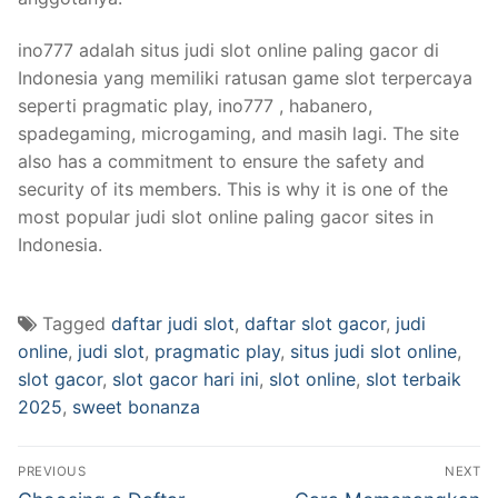
ino777 adalah situs judi slot online paling gacor di
Indonesia yang memiliki ratusan game slot terpercaya
seperti pragmatic play, ino777 , habanero,
spadegaming, microgaming, and masih lagi. The site
also has a commitment to ensure the safety and
security of its members. This is why it is one of the
most popular judi slot online paling gacor sites in
Indonesia.
Tagged
daftar judi slot
,
daftar slot gacor
,
judi
online
,
judi slot
,
pragmatic play
,
situs judi slot online
,
slot gacor
,
slot gacor hari ini
,
slot online
,
slot terbaik
2025
,
sweet bonanza
Navigasi
PREVIOUS
NEXT
Previous
Next