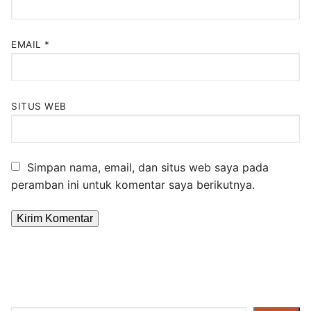
EMAIL
*
SITUS WEB
Simpan nama, email, dan situs web saya pada
peramban ini untuk komentar saya berikutnya.