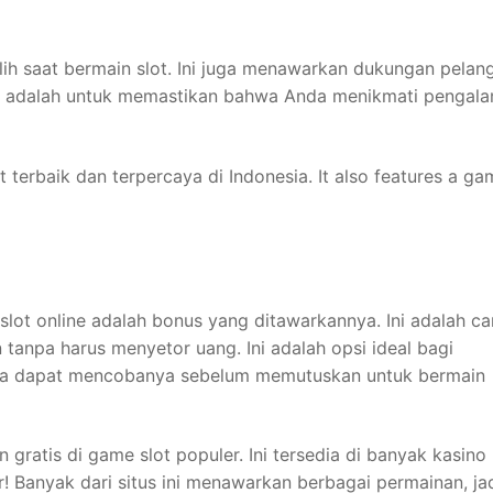
ih saat bermain slot. Ini juga menawarkan dukungan pelan
ya adalah untuk memastikan bahwa Anda menikmati pengal
ot terbaik dan terpercaya di Indonesia. It also features a g
slot online adalah bonus yang ditawarkannya. Ini adalah ca
anpa harus menyetor uang. Ini adalah opsi ideal bagi
ka dapat mencobanya sebelum memutuskan untuk bermain
gratis di game slot populer. Ini tersedia di banyak kasino
 Banyak dari situs ini menawarkan berbagai permainan, ja