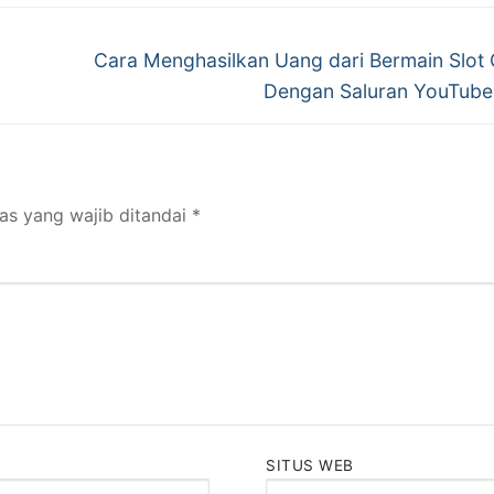
Next
Cara Menghasilkan Uang dari Bermain Slot 
post:
Dengan Saluran YouTube
as yang wajib ditandai
*
SITUS WEB