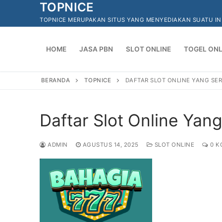
TOPNICE
Lompat
ke
TOPNICE MERUPAKAN SITUS YANG MENYEDIAKAN SUATU INF
konten
HOME
JASA PBN
SLOT ONLINE
TOGEL ONL
BERANDA
TOPNICE
DAFTAR SLOT ONLINE YANG SE
Daftar Slot Online Yan
ADMIN
AGUSTUS 14, 2025
SLOT ONLINE
0 K