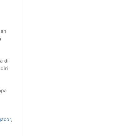
lah
n
a di
diri
apa
gacor
,