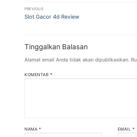
Navigasi
PREVIOUS
Previous
pos
Slot Gacor 4d Review
post:
Tinggalkan Balasan
Alamat email Anda tidak akan dipublikasikan.
Ru
KOMENTAR
*
NAMA
*
EMAIL
*