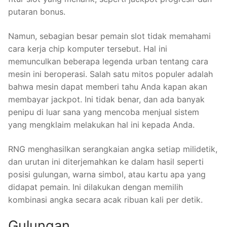
putaran bonus.
Namun, sebagian besar pemain slot tidak memahami
cara kerja chip komputer tersebut. Hal ini
memunculkan beberapa legenda urban tentang cara
mesin ini beroperasi. Salah satu mitos populer adalah
bahwa mesin dapat memberi tahu Anda kapan akan
membayar jackpot. Ini tidak benar, dan ada banyak
penipu di luar sana yang mencoba menjual sistem
yang mengklaim melakukan hal ini kepada Anda.
RNG menghasilkan serangkaian angka setiap milidetik,
dan urutan ini diterjemahkan ke dalam hasil seperti
posisi gulungan, warna simbol, atau kartu apa yang
didapat pemain. Ini dilakukan dengan memilih
kombinasi angka secara acak ribuan kali per detik.
Gulungan