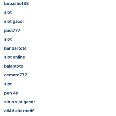
bebasbet88
slot
slot gacor
padi777
slot
bandartoto
slot online
balaptoto
cemara777
slot
pen 4d
situs slot gacor
oli4d alternatif