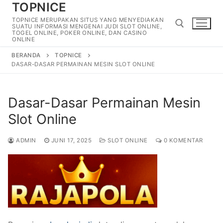
TOPNICE
Lompat
ke
TOPNICE MERUPAKAN SITUS YANG MENYEDIAKAN
SUATU INFORMASI MENGENAI JUDI SLOT ONLINE,
konten
TOGEL ONLINE, POKER ONLINE, DAN CASINO
ONLINE
BERANDA
TOPNICE
Cari:
DASAR-DASAR PERMAINAN MESIN SLOT ONLINE
Dasar-Dasar Permainan Mesin
Slot Online
ADMIN
JUNI 17, 2025
SLOT ONLINE
0 KOMENTAR