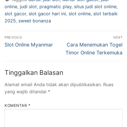
online
,
judi slot
,
pragmatic play
,
situs judi slot online
,
slot gacor
,
slot gacor hari ini
,
slot online
,
slot terbaik
2025
,
sweet bonanza
Navigasi
PREVIOUS
NEXT
pos
Previous
Next
Slot Online Myanmar
Cara Menemukan Togel
post:
post:
Timor Online Terkemuka
Tinggalkan Balasan
Alamat email Anda tidak akan dipublikasikan.
Ruas
yang wajib ditandai
*
KOMENTAR
*