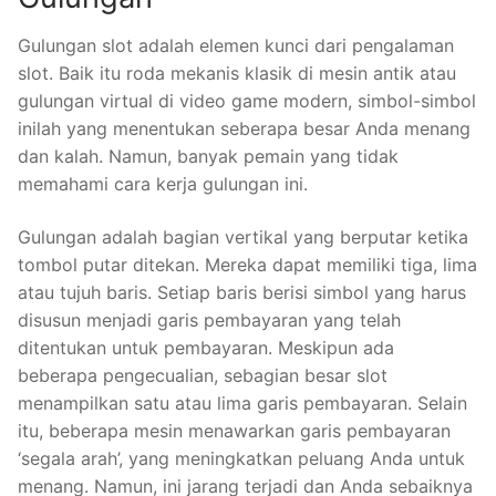
Gulungan slot adalah elemen kunci dari pengalaman
slot. Baik itu roda mekanis klasik di mesin antik atau
gulungan virtual di video game modern, simbol-simbol
inilah yang menentukan seberapa besar Anda menang
dan kalah. Namun, banyak pemain yang tidak
memahami cara kerja gulungan ini.
Gulungan adalah bagian vertikal yang berputar ketika
tombol putar ditekan. Mereka dapat memiliki tiga, lima
atau tujuh baris. Setiap baris berisi simbol yang harus
disusun menjadi garis pembayaran yang telah
ditentukan untuk pembayaran. Meskipun ada
beberapa pengecualian, sebagian besar slot
menampilkan satu atau lima garis pembayaran. Selain
itu, beberapa mesin menawarkan garis pembayaran
‘segala arah’, yang meningkatkan peluang Anda untuk
menang. Namun, ini jarang terjadi dan Anda sebaiknya