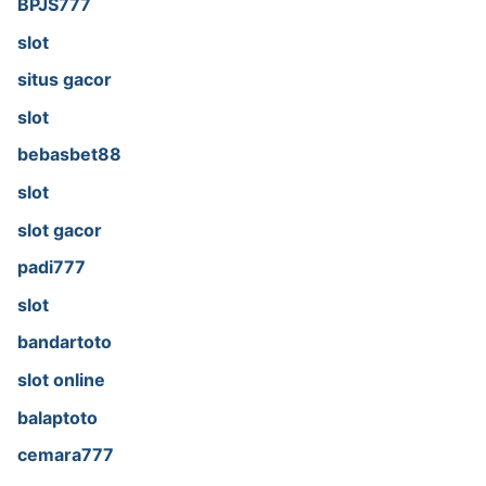
BPJS777
slot
situs gacor
slot
bebasbet88
slot
slot gacor
padi777
slot
bandartoto
slot online
balaptoto
cemara777