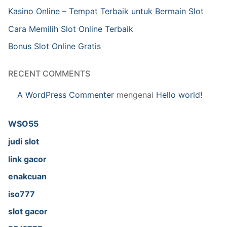
Kasino Online – Tempat Terbaik untuk Bermain Slot
Cara Memilih Slot Online Terbaik
Bonus Slot Online Gratis
RECENT COMMENTS
A WordPress Commenter
mengenai
Hello world!
WSO55
judi slot
link gacor
enakcuan
iso777
slot gacor