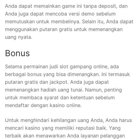
Anda dapat memainkan game ini tanpa deposit, dan
Anda juga dapat mencoba versi demo sebelum
memutuskan untuk membelinya. Selain itu, Anda dapat
menggunakan putaran gratis untuk memenangkan
uang nyata.
Bonus
Selama permainan judi slot gampang online, ada
berbagai bonus yang bisa dimenangkan. Ini termasuk
putaran gratis dan jackpot. Anda juga dapat
memenangkan hadiah uang tunai. Namun, penting
untuk membaca syarat dan ketentuan sebelum
mendaftar dengan kasino online.
Untuk menghindari kehilangan uang Anda, Anda harus
mencari kasino yang memiliki reputasi baik. Yang
terbaik akan menawarkan Anda layanan pelanggan