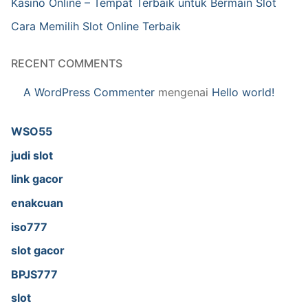
Kasino Online – Tempat Terbaik untuk Bermain Slot
Cara Memilih Slot Online Terbaik
RECENT COMMENTS
A WordPress Commenter
mengenai
Hello world!
WSO55
judi slot
link gacor
enakcuan
iso777
slot gacor
BPJS777
slot