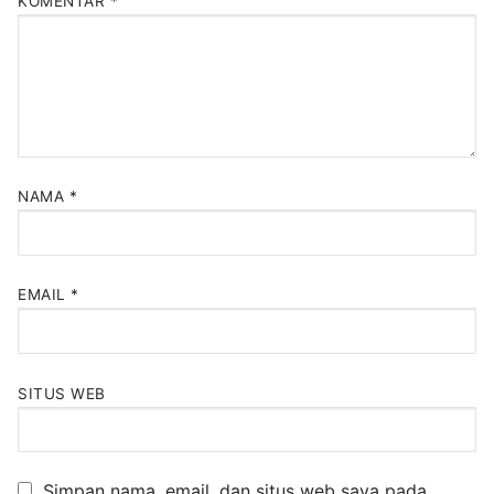
KOMENTAR
*
NAMA
*
EMAIL
*
SITUS WEB
Simpan nama, email, dan situs web saya pada