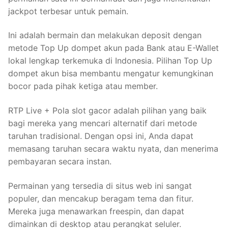
jackpot terbesar untuk pemain.
Ini adalah bermain dan melakukan deposit dengan
metode Top Up dompet akun pada Bank atau E-Wallet
lokal lengkap terkemuka di Indonesia. Pilihan Top Up
dompet akun bisa membantu mengatur kemungkinan
bocor pada pihak ketiga atau member.
RTP Live + Pola slot gacor adalah pilihan yang baik
bagi mereka yang mencari alternatif dari metode
taruhan tradisional. Dengan opsi ini, Anda dapat
memasang taruhan secara waktu nyata, dan menerima
pembayaran secara instan.
Permainan yang tersedia di situs web ini sangat
populer, dan mencakup beragam tema dan fitur.
Mereka juga menawarkan freespin, dan dapat
dimainkan di desktop atau perangkat seluler.