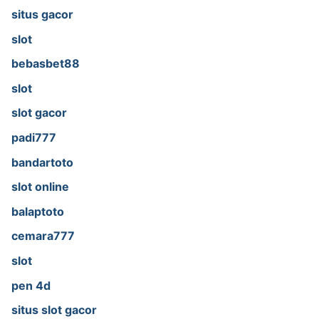
situs gacor
slot
bebasbet88
slot
slot gacor
padi777
bandartoto
slot online
balaptoto
cemara777
slot
pen 4d
situs slot gacor