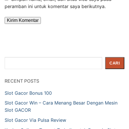
peramban ini untuk komentar saya berikutnya.
Cari
CARI
RECENT POSTS
Slot Gacor Bonus 100
Slot Gacor Win – Cara Menang Besar Dengan Mesin
Slot GACOR
Slot Gacor Via Pulsa Review