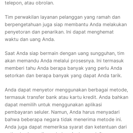
telepon, atau obrolan.
Tim perwakilan layanan pelanggan yang ramah dan
berpengetahuan juga siap membantu Anda melakukan
penyetoran dan penarikan. Ini dapat menghemat
waktu dan uang Anda.
Saat Anda siap bermain dengan uang sungguhan, tim
akan memandu Anda melalui prosesnya. Ini termasuk
memberi tahu Anda berapa banyak yang perlu Anda
setorkan dan berapa banyak yang dapat Anda tarik.
Anda dapat menyetor menggunakan berbagai metode,
termasuk transfer bank atau kartu kredit. Anda bahkan
dapat memilih untuk menggunakan aplikasi
pembayaran seluler. Namun, Anda harus menyadari
bahwa beberapa negara tidak menerima metode ini.
Anda juga dapat memeriksa syarat dan ketentuan dari