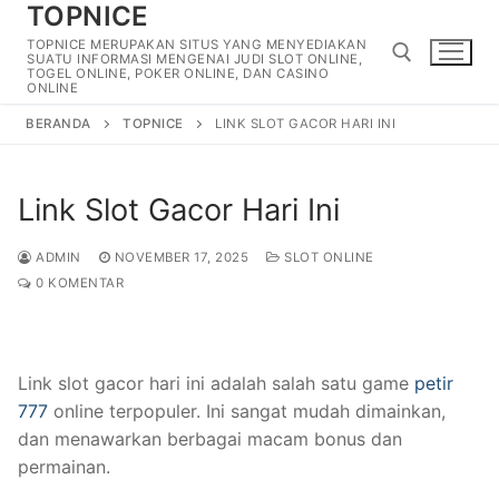
TOPNICE
Lompat
ke
TOPNICE MERUPAKAN SITUS YANG MENYEDIAKAN
SUATU INFORMASI MENGENAI JUDI SLOT ONLINE,
konten
TOGEL ONLINE, POKER ONLINE, DAN CASINO
ONLINE
BERANDA
TOPNICE
LINK SLOT GACOR HARI INI
Cari:
Link Slot Gacor Hari Ini
ADMIN
NOVEMBER 17, 2025
SLOT ONLINE
0 KOMENTAR
Link slot gacor hari ini adalah salah satu game
petir
777
online terpopuler. Ini sangat mudah dimainkan,
dan menawarkan berbagai macam bonus dan
permainan.