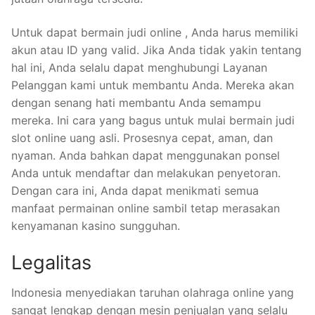
Untuk dapat bermain judi online , Anda harus memiliki
akun atau ID yang valid. Jika Anda tidak yakin tentang
hal ini, Anda selalu dapat menghubungi Layanan
Pelanggan kami untuk membantu Anda. Mereka akan
dengan senang hati membantu Anda semampu
mereka. Ini cara yang bagus untuk mulai bermain judi
slot online uang asli. Prosesnya cepat, aman, dan
nyaman. Anda bahkan dapat menggunakan ponsel
Anda untuk mendaftar dan melakukan penyetoran.
Dengan cara ini, Anda dapat menikmati semua
manfaat permainan online sambil tetap merasakan
kenyamanan kasino sungguhan.
Legalitas
Indonesia menyediakan taruhan olahraga online yang
sangat lengkap dengan mesin penjualan yang selalu