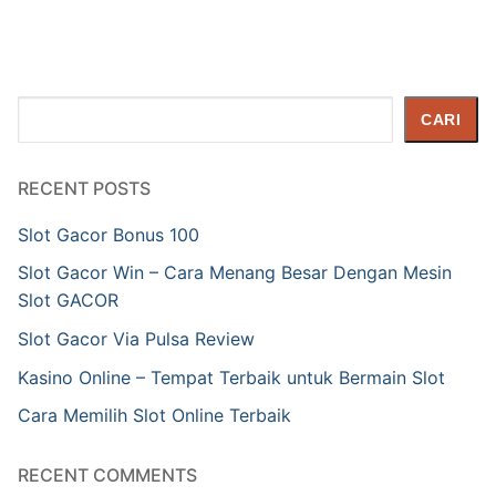
Cari
CARI
RECENT POSTS
Slot Gacor Bonus 100
Slot Gacor Win – Cara Menang Besar Dengan Mesin
Slot GACOR
Slot Gacor Via Pulsa Review
Kasino Online – Tempat Terbaik untuk Bermain Slot
Cara Memilih Slot Online Terbaik
RECENT COMMENTS