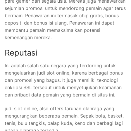
para gamer dari segala usia. Mereka juga menawarkan
sejumlah promosi untuk mendorong pemain agar terus
bermain. Penawaran ini termasuk chip gratis, bonus
deposit, dan bonus isi ulang. Penawaran ini dapat
membantu pemain memaksimalkan potensi
kemenangan mereka.
Reputasi
Ini adalah salah satu negara yang terdorong untuk
mengeluarkan judi slot online, karena berbagai bonus
dan promosi yang bagus. It juga memiliki teknologi
enkripsi SSL tersebut untuk menyetujukan keamanan
dan pribadi data pemain yang bermain di situs ini.
judi slot online, also offers taruhan olahraga yang
mengurangkan beberapa pemain. Sepak bola, basket,
tenis, bulu tangkis, balap kuda, keno dan berbagi lagi
jutaan olahraga tersedia.