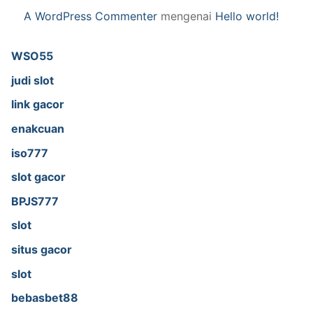
A WordPress Commenter
mengenai
Hello world!
WSO55
judi slot
link gacor
enakcuan
iso777
slot gacor
BPJS777
slot
situs gacor
slot
bebasbet88