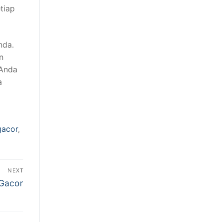
tiap
nda.
n
 Anda
a
gacor
,
NEXT
 Gacor