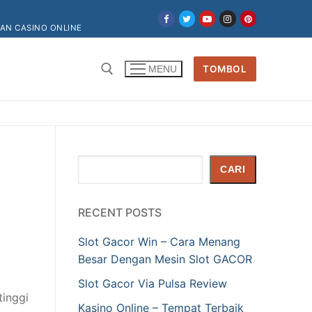
DAN CASINO ONLINE
TOMBOL
MENU
Cari
CARI
RECENT POSTS
Slot Gacor Win – Cara Menang
Besar Dengan Mesin Slot GACOR
Slot Gacor Via Pulsa Review
inggi
Kasino Online – Tempat Terbaik