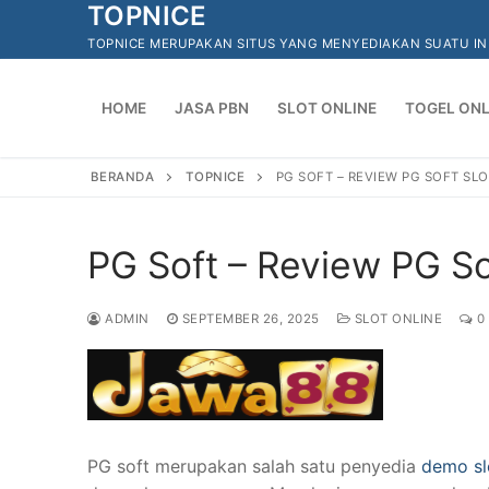
TOPNICE
Lompat
ke
TOPNICE MERUPAKAN SITUS YANG MENYEDIAKAN SUATU INF
konten
HOME
JASA PBN
SLOT ONLINE
TOGEL ONL
BERANDA
TOPNICE
PG SOFT – REVIEW PG SOFT SL
PG Soft – Review PG So
ADMIN
SEPTEMBER 26, 2025
SLOT ONLINE
0
PG soft merupakan salah satu penyedia
demo sl