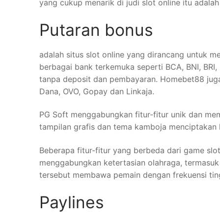
yang cukup menarik di judi slot online itu adala
Putaran bonus
adalah situs slot online yang dirancang untuk 
berbagai bank terkemuka seperti BCA, BNI, BR
tanpa deposit dan pembayaran. Homebet88 juga 
Dana, OVO, Gopay dan Linkaja.
PG Soft menggabungkan fitur-fitur unik dan me
tampilan grafis dan tema kamboja menciptakan
Beberapa fitur-fitur yang berbeda dari game slo
menggabungkan ketertasian olahraga, termasuk t
tersebut membawa pemain dengan frekuensi tin
Paylines