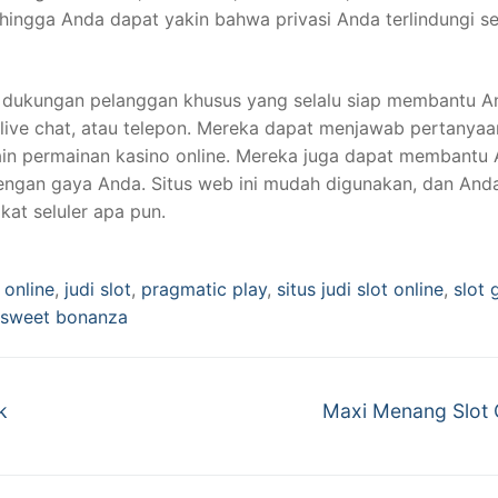
ehingga Anda dapat yakin bahwa privasi Anda terlindungi se
im dukungan pelanggan khusus yang selalu siap membantu A
live chat, atau telepon. Mereka dapat menjawab pertanyaa
in permainan kasino online. Mereka juga dapat membantu
ngan gaya Anda. Situs web ini mudah digunakan, dan And
at seluler apa pun.
 online
,
judi slot
,
pragmatic play
,
situs judi slot online
,
slot 
sweet bonanza
Next
k
Maxi Menang Slot
post: