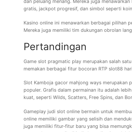
dan peluang menang. Mereka juga menawarkan be
gratis, jackpot progresif, dan simbol seperti koi
Kasino online ini menawarkan berbagai pilihan 
Mereka juga memiliki tim dukungan obrolan la
Pertandingan
Game slot pragmatic play merupakan salah satu
memakan berbagai fitur bocoran RTP slot88 hari i
Slot Kamboja gacor mahjong ways merupakan pe
populer. Grafis dalam permainan itu adalah lebi
kuat, seperti Wilds, Scatters, Free Spins, dan B
Gameplay judi slot online bermain untuk membuat
online memiliki gambar yang selisih dan menduk
juga memiliki fitur-fitur baru yang bisa memun