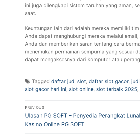
ini juga dilengkapi sistem taruhan yang aman, s
saat.
Keuntungan lain dari adalah mereka memiliki t
Anda dapat menghubungi mereka melalui email, 
Anda dan memberikan saran tentang cara berma
menemukan permainan sempurna yang sesuai de
dapat mengaksesnya dari komputer atau perangk
Tagged
daftar judi slot
,
daftar slot gacor
,
judi
slot gacor hari ini
,
slot online
,
slot terbaik 2025
,
Navigasi
PREVIOUS
Previous
pos
Ulasan PG SOFT – Penyedia Perangkat Luna
post:
Kasino Online PG SOFT