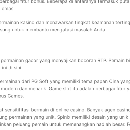
rbagai fitur bonus. Beberapa di antaranya termasuk puta
n emas.
permainan kasino dan menawarkan tingkat keamanan terting
ngsung untuk membantu mengatasi masalah Anda.
 permainan gacor yang menyajikan bocoran RTP. Pemain b
ni di sini.
rmainan dari PG Soft yang memiliki tema papan Cina yan
h modern dan menarik. Game slot itu adalah berbagai fitur 
onus Games.
 sensitifitasi bermain di online casino. Banyak agen casin
ung permainan yang unik. Spinix memiliki desain yang unik
gkinkan peluang pemain untuk memenangkan hadiah besar. F