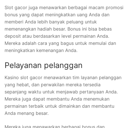
Slot gacor juga menawarkan berbagai macam promosi
bonus yang dapat meningkatkan uang Anda dan
memberi Anda lebih banyak peluang untuk
memenangkan hadiah besar. Bonus ini bisa bebas
deposit atau berdasarkan level permainan Anda.
Mereka adalah cara yang bagus untuk memulai dan
meningkatkan kemenangan Anda.
Pelayanan pelanggan
Kasino slot gacor menawarkan tim layanan pelanggan
yang hebat, dan perwakilan mereka tersedia
sepanjang waktu untuk menjawab pertanyaan Anda.
Mereka juga dapat membantu Anda menemukan
permainan terbaik untuk dimainkan dan membantu
Anda menang besar.
Mereka juga menawarkan berbagai bonus dan