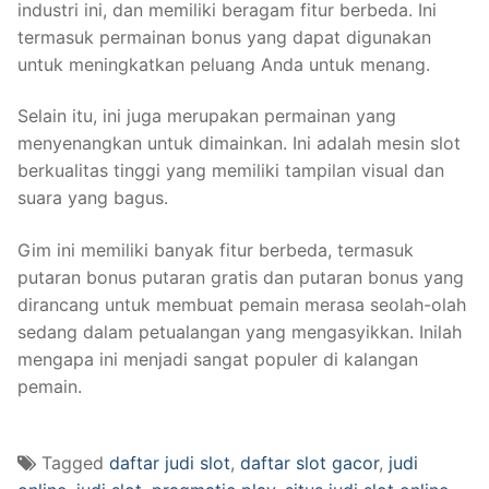
industri ini, dan memiliki beragam fitur berbeda. Ini
termasuk permainan bonus yang dapat digunakan
untuk meningkatkan peluang Anda untuk menang.
Selain itu, ini juga merupakan permainan yang
menyenangkan untuk dimainkan. Ini adalah mesin slot
berkualitas tinggi yang memiliki tampilan visual dan
suara yang bagus.
Gim ini memiliki banyak fitur berbeda, termasuk
putaran bonus putaran gratis dan putaran bonus yang
dirancang untuk membuat pemain merasa seolah-olah
sedang dalam petualangan yang mengasyikkan. Inilah
mengapa ini menjadi sangat populer di kalangan
pemain.
Tagged
daftar judi slot
,
daftar slot gacor
,
judi