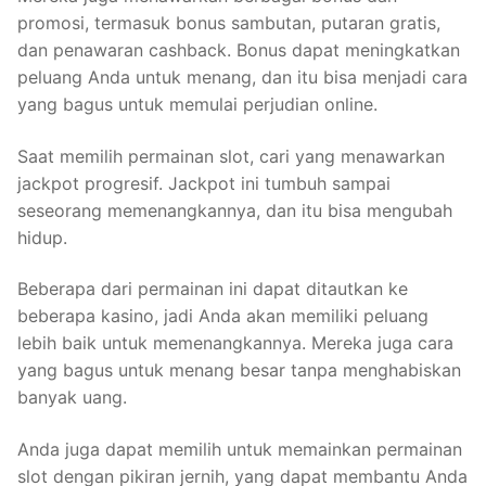
promosi, termasuk bonus sambutan, putaran gratis,
dan penawaran cashback. Bonus dapat meningkatkan
peluang Anda untuk menang, dan itu bisa menjadi cara
yang bagus untuk memulai perjudian online.
Saat memilih permainan slot, cari yang menawarkan
jackpot progresif. Jackpot ini tumbuh sampai
seseorang memenangkannya, dan itu bisa mengubah
hidup.
Beberapa dari permainan ini dapat ditautkan ke
beberapa kasino, jadi Anda akan memiliki peluang
lebih baik untuk memenangkannya. Mereka juga cara
yang bagus untuk menang besar tanpa menghabiskan
banyak uang.
Anda juga dapat memilih untuk memainkan permainan
slot dengan pikiran jernih, yang dapat membantu Anda