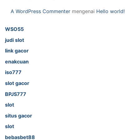
A WordPress Commenter
mengenai
Hello world!
WSO55
judi slot
link gacor
enakcuan
iso777
slot gacor
BPJS777
slot
situs gacor
slot
bebasbet88