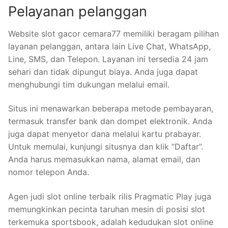
Pelayanan pelanggan
Website slot gacor
cemara77
memiliki beragam pilihan
layanan pelanggan, antara lain Live Chat, WhatsApp,
Line, SMS, dan Telepon. Layanan ini tersedia 24 jam
sehari dan tidak dipungut biaya. Anda juga dapat
menghubungi tim dukungan melalui email.
Situs ini menawarkan beberapa metode pembayaran,
termasuk transfer bank dan dompet elektronik. Anda
juga dapat menyetor dana melalui kartu prabayar.
Untuk memulai, kunjungi situsnya dan klik “Daftar”.
Anda harus memasukkan nama, alamat email, dan
nomor telepon Anda.
Agen judi slot online terbaik rilis Pragmatic Play juga
memungkinkan pecinta taruhan mesin di posisi slot
terkemuka sportsbook, adalah kedudukan slot online