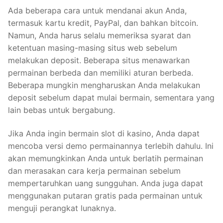
Ada beberapa cara untuk mendanai akun Anda,
termasuk kartu kredit, PayPal, dan bahkan bitcoin.
Namun, Anda harus selalu memeriksa syarat dan
ketentuan masing-masing situs web sebelum
melakukan deposit. Beberapa situs menawarkan
permainan berbeda dan memiliki aturan berbeda.
Beberapa mungkin mengharuskan Anda melakukan
deposit sebelum dapat mulai bermain, sementara yang
lain bebas untuk bergabung.
Jika Anda ingin bermain slot di kasino, Anda dapat
mencoba versi demo permainannya terlebih dahulu. Ini
akan memungkinkan Anda untuk berlatih permainan
dan merasakan cara kerja permainan sebelum
mempertaruhkan uang sungguhan. Anda juga dapat
menggunakan putaran gratis pada permainan untuk
menguji perangkat lunaknya.