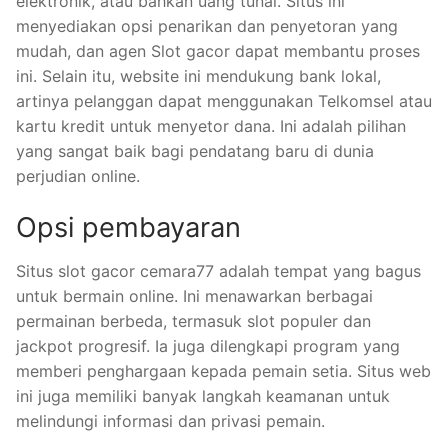
elektronik, atau bahkan uang tunai. Situs ini
menyediakan opsi penarikan dan penyetoran yang
mudah, dan agen Slot gacor dapat membantu proses
ini. Selain itu, website ini mendukung bank lokal,
artinya pelanggan dapat menggunakan Telkomsel atau
kartu kredit untuk menyetor dana. Ini adalah pilihan
yang sangat baik bagi pendatang baru di dunia
perjudian online.
Opsi pembayaran
Situs slot gacor
cemara77
adalah tempat yang bagus
untuk bermain online. Ini menawarkan berbagai
permainan berbeda, termasuk slot populer dan
jackpot progresif. Ia juga dilengkapi program yang
memberi penghargaan kepada pemain setia. Situs web
ini juga memiliki banyak langkah keamanan untuk
melindungi informasi dan privasi pemain.