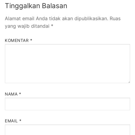
Tinggalkan Balasan
Alamat email Anda tidak akan dipublikasikan.
Ruas
yang wajib ditandai
*
KOMENTAR
*
NAMA
*
EMAIL
*