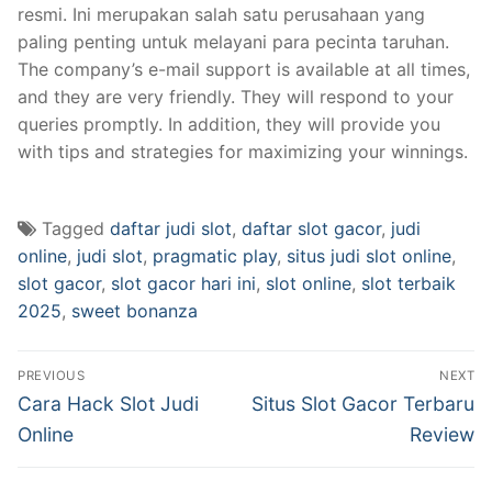
resmi. Ini merupakan salah satu perusahaan yang
paling penting untuk melayani para pecinta taruhan.
The company’s e-mail support is available at all times,
and they are very friendly. They will respond to your
queries promptly. In addition, they will provide you
with tips and strategies for maximizing your winnings.
Tagged
daftar judi slot
,
daftar slot gacor
,
judi
online
,
judi slot
,
pragmatic play
,
situs judi slot online
,
slot gacor
,
slot gacor hari ini
,
slot online
,
slot terbaik
2025
,
sweet bonanza
Navigasi
PREVIOUS
NEXT
pos
Previous
Next
Cara Hack Slot Judi
Situs Slot Gacor Terbaru
post:
post:
Online
Review