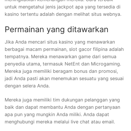
untuk mengetahui jenis jackpot apa yang tersedia di
kasino tertentu adalah dengan melihat situs webnya.
Permainan yang ditawarkan
Jika Anda mencari situs kasino yang menawarkan
berbagai macam permainan, slot gacor filipina adalah
tempatnya. Mereka menawarkan game dari semua
penyedia utama, termasuk NetEnt dan Microgaming.
Mereka juga memiliki beragam bonus dan promosi,
jadi Anda pasti akan menemukan sesuatu yang sesuai
dengan selera Anda.
Mereka juga memiliki tim dukungan pelanggan yang
baik dan dapat membantu Anda dengan pertanyaan
apa pun yang mungkin Anda miliki. Anda dapat
menghubungi mereka melalui live chat atau email.