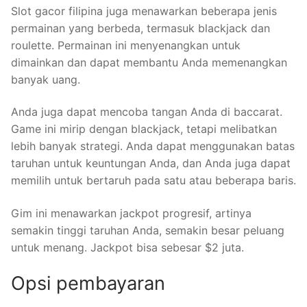
Slot gacor filipina juga menawarkan beberapa jenis
permainan yang berbeda, termasuk blackjack dan
roulette. Permainan ini menyenangkan untuk
dimainkan dan dapat membantu Anda memenangkan
banyak uang.
Anda juga dapat mencoba tangan Anda di baccarat.
Game ini mirip dengan blackjack, tetapi melibatkan
lebih banyak strategi. Anda dapat menggunakan batas
taruhan untuk keuntungan Anda, dan Anda juga dapat
memilih untuk bertaruh pada satu atau beberapa baris.
Gim ini menawarkan jackpot progresif, artinya
semakin tinggi taruhan Anda, semakin besar peluang
untuk menang. Jackpot bisa sebesar $2 juta.
Opsi pembayaran