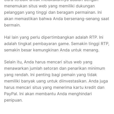
menemukan situs web yang memiliki dukungan
pelanggan yang tinggi dan beragam permainan. Ini
akan memastikan bahwa Anda bersenang-senang saat
bermain.
Hal lain yang perlu dipertimbangkan adalah RTP. Ini
adalah tingkat pembayaran game. Semakin tinggi RTP,
semakin besar kemungkinan Anda untuk menang.
Selain itu, Anda harus mencari situs web yang
menawarkan jumlah setoran dan penarikan minimum
yang rendah. Ini penting bagi pemain yang tidak
memiliki banyak uang untuk diinvestasikan. Anda juga
harus mencari situs yang menerima kartu kredit dan
PayPal. Ini akan membantu Anda menghindari
penipuan.