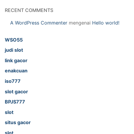
RECENT COMMENTS
A WordPress Commenter
mengenai
Hello world!
WSO55
judi slot
link gacor
enakcuan
iso777
slot gacor
BPJS777
slot
situs gacor
slot