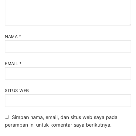
NAMA
*
EMAIL
*
SITUS WEB
Simpan nama, email, dan situs web saya pada
peramban ini untuk komentar saya berikutnya.