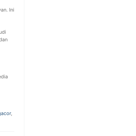
n. Ini
udi
 dan
edia
gacor
,