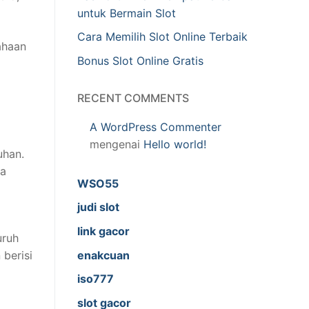
untuk Bermain Slot
Cara Memilih Slot Online Terbaik
ahaan
Bonus Slot Online Gratis
RECENT COMMENTS
A WordPress Commenter
mengenai
Hello world!
uhan.
da
WSO55
judi slot
link gacor
uruh
enakcuan
berisi
iso777
slot gacor