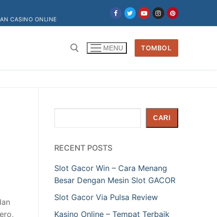
DAN CASINO ONLINE
TOMBOL
MENU
Cari
CARI
RECENT POSTS
Slot Gacor Win – Cara Menang
Besar Dengan Mesin Slot GACOR
Slot Gacor Via Pulsa Review
dan
Kasino Online – Tempat Terbaik
ero,