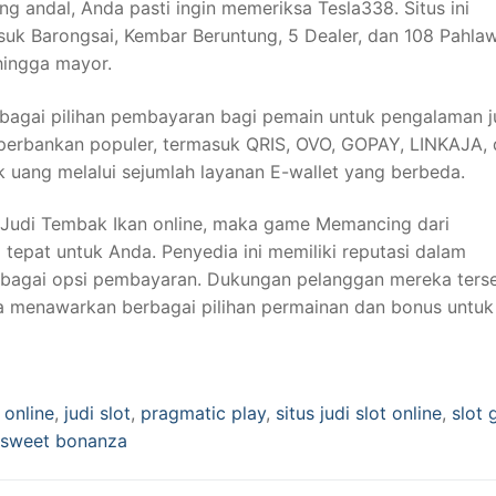
g andal, Anda pasti ingin memeriksa Tesla338. Situs ini
 Barongsai, Kembar Beruntung, 5 Dealer, dan 108 Pahlawa
hingga mayor.
agai pilihan pembayaran bagi pemain untuk pengalaman j
perbankan populer, termasuk QRIS, OVO, GOPAY, LINKAJA,
uang melalui sejumlah layanan E-wallet yang berbeda.
e Judi Tembak Ikan online, maka game Memancing dari
tepat untuk Anda. Penyedia ini memiliki reputasi dalam
rbagai opsi pembayaran. Dukungan pelanggan mereka ters
uga menawarkan berbagai pilihan permainan dan bonus untuk
 online
,
judi slot
,
pragmatic play
,
situs judi slot online
,
slot 
sweet bonanza