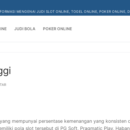
ORMASI MENGENAI JUDI SLOT ONLINE, TOGEL ONLINE, POKER ONLINE, 
INE
JUDI BOLA
POKER ONLINE
Cari:
ggi
TAR
ot yang mempunyai persentase kemenangan yang konsisten 
emiliki pola slot tersebut di PG Soft, Pragmatic Play, Haban