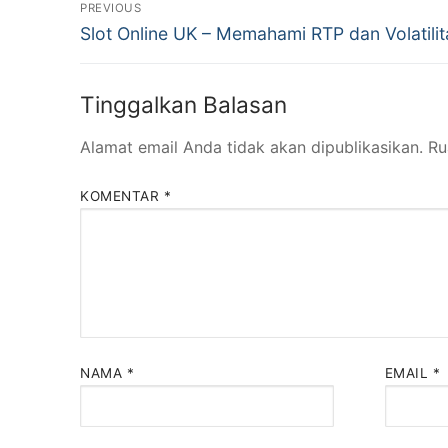
Navigasi
PREVIOUS
Previous
pos
Slot Online UK – Memahami RTP dan Volatilit
post:
Tinggalkan Balasan
Alamat email Anda tidak akan dipublikasikan.
Ru
KOMENTAR
*
NAMA
*
EMAIL
*