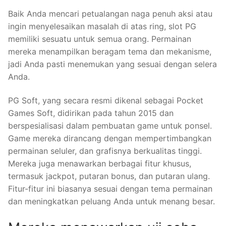
Baik Anda mencari petualangan naga penuh aksi atau
ingin menyelesaikan masalah di atas ring, slot PG
memiliki sesuatu untuk semua orang. Permainan
mereka menampilkan beragam tema dan mekanisme,
jadi Anda pasti menemukan yang sesuai dengan selera
Anda.
PG Soft, yang secara resmi dikenal sebagai Pocket
Games Soft, didirikan pada tahun 2015 dan
berspesialisasi dalam pembuatan game untuk ponsel.
Game mereka dirancang dengan mempertimbangkan
permainan seluler, dan grafisnya berkualitas tinggi.
Mereka juga menawarkan berbagai fitur khusus,
termasuk jackpot, putaran bonus, dan putaran ulang.
Fitur-fitur ini biasanya sesuai dengan tema permainan
dan meningkatkan peluang Anda untuk menang besar.