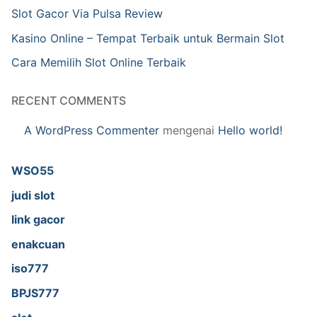
Slot Gacor Via Pulsa Review
Kasino Online – Tempat Terbaik untuk Bermain Slot
Cara Memilih Slot Online Terbaik
RECENT COMMENTS
A WordPress Commenter
mengenai
Hello world!
WSO55
judi slot
link gacor
enakcuan
iso777
BPJS777