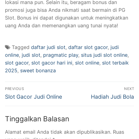
lokasi mana pun. Selain itu, beragam bonus dan
promosi juga bisa Anda nikmati saat bermain di PG
Slot. Bonus ini dapat digunakan untuk meningkatkan
uang Anda dan memenangkan uang tunai nyata!
Tagged
daftar judi slot
,
daftar slot gacor
,
judi
online
,
judi slot
,
pragmatic play
,
situs judi slot online
,
slot gacor
,
slot gacor hari ini
,
slot online
,
slot terbaik
2025
,
sweet bonanza
Navigasi
PREVIOUS
NEXT
pos
Previous
Next
Slot Gacor Judi Online
Hadiah Judi Bola
post:
post:
Tinggalkan Balasan
Alamat email Anda tidak akan dipublikasikan.
Ruas