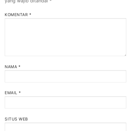
yang wajib ditandai
*
KOMENTAR
*
NAMA
*
EMAIL
*
SITUS WEB