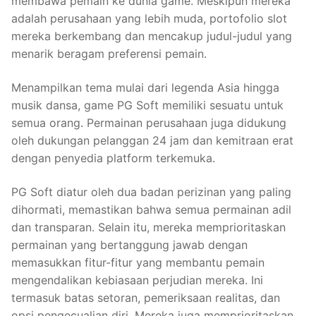
membawa pemain ke dunia game. Meskipun mereka
adalah perusahaan yang lebih muda, portofolio slot
mereka berkembang dan mencakup judul-judul yang
menarik beragam preferensi pemain.
Menampilkan tema mulai dari legenda Asia hingga
musik dansa, game PG Soft memiliki sesuatu untuk
semua orang. Permainan perusahaan juga didukung
oleh dukungan pelanggan 24 jam dan kemitraan erat
dengan penyedia platform terkemuka.
PG Soft diatur oleh dua badan perizinan yang paling
dihormati, memastikan bahwa semua permainan adil
dan transparan. Selain itu, mereka memprioritaskan
permainan yang bertanggung jawab dengan
memasukkan fitur-fitur yang membantu pemain
mengendalikan kebiasaan perjudian mereka. Ini
termasuk batas setoran, pemeriksaan realitas, dan
opsi pengecualian diri. Mereka juga memprioritaskan