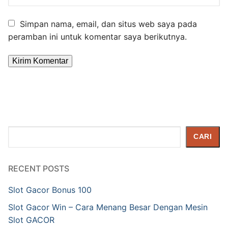
Simpan nama, email, dan situs web saya pada
peramban ini untuk komentar saya berikutnya.
Cari
CARI
RECENT POSTS
Slot Gacor Bonus 100
Slot Gacor Win – Cara Menang Besar Dengan Mesin
Slot GACOR