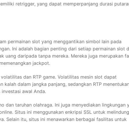
miliki retrigger, yang dapat memperpanjang durasi putara
lam permainan slot yang menggantikan simbol lain pada
n. Ini adalah bagian penting dari setiap permainan slot 
k uang daripada tanpa mereka. Mereka juga merupakan fa
 memenangkan jackpot.
olatilitas dan RTP game. Volatilitas mesin slot dapat
 kalah dalam jangka panjang, sedangkan RTP menentuka
 investasi awal Anda.
o dan taruhan olahraga. Ini juga menyediakan lingkungan 
line. Situs ini menggunakan enkripsi SSL untuk melindung
 Selain itu, situs ini menawarkan berbagai fasilitas untuk