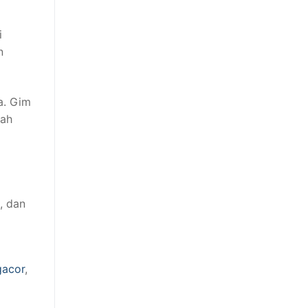
i
n
a. Gim
lah
, dan
gacor
,