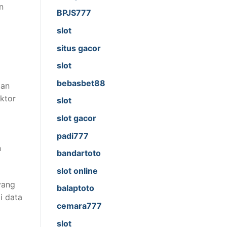
n
BPJS777
slot
situs gacor
slot
bebasbet88
dan
ktor
slot
slot gacor
padi777
n
bandartoto
slot online
yang
balaptoto
i data
cemara777
slot