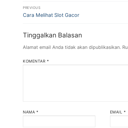
Navigasi
PREVIOUS
Previous
pos
Cara Melihat Slot Gacor
post:
Tinggalkan Balasan
Alamat email Anda tidak akan dipublikasikan.
Ru
KOMENTAR
*
NAMA
*
EMAIL
*