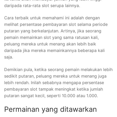
daripada rata-rata slot serupa lainnya.
Cara terbaik untuk memahami ini adalah dengan
melihat persentase pembayaran slot selama periode
putaran yang berkelanjutan. Artinya, jika seorang
pemain memainkan slot yang sama ratusan kali,
peluang mereka untuk menang akan lebih baik
daripada jika mereka memainkannya beberapa kali
saja.
Demikian pula, ketika seorang pemain melakukan lebih
sedikit putaran, peluang mereka untuk menang juga
lebih rendah. Inilah sebabnya mengapa persentase
pembayaran slot tampak meningkat ketika jumlah
putaran sangat kecil, seperti 10.000 atau 1.000.
Permainan yang ditawarkan