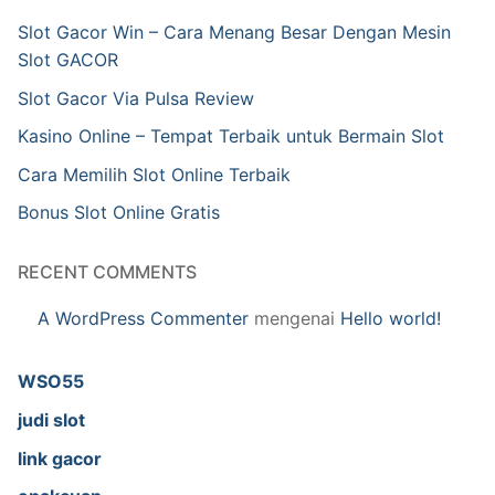
Slot Gacor Win – Cara Menang Besar Dengan Mesin
Slot GACOR
Slot Gacor Via Pulsa Review
Kasino Online – Tempat Terbaik untuk Bermain Slot
Cara Memilih Slot Online Terbaik
Bonus Slot Online Gratis
RECENT COMMENTS
A WordPress Commenter
mengenai
Hello world!
WSO55
judi slot
link gacor