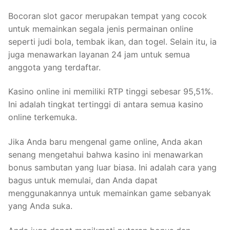
Bocoran slot gacor merupakan tempat yang cocok
untuk memainkan segala jenis permainan online
seperti judi bola, tembak ikan, dan togel. Selain itu, ia
juga menawarkan layanan 24 jam untuk semua
anggota yang terdaftar.
Kasino online ini memiliki RTP tinggi sebesar 95,51%.
Ini adalah tingkat tertinggi di antara semua kasino
online terkemuka.
Jika Anda baru mengenal game online, Anda akan
senang mengetahui bahwa kasino ini menawarkan
bonus sambutan yang luar biasa. Ini adalah cara yang
bagus untuk memulai, dan Anda dapat
menggunakannya untuk memainkan game sebanyak
yang Anda suka.