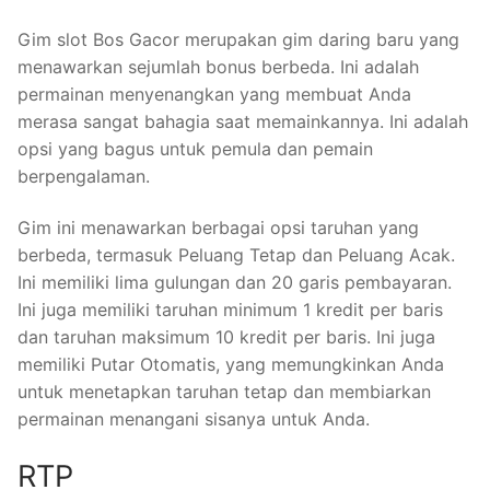
Gim slot Bos Gacor merupakan gim daring baru yang
menawarkan sejumlah bonus berbeda. Ini adalah
permainan menyenangkan yang membuat Anda
merasa sangat bahagia saat memainkannya. Ini adalah
opsi yang bagus untuk pemula dan pemain
berpengalaman.
Gim ini menawarkan berbagai opsi taruhan yang
berbeda, termasuk Peluang Tetap dan Peluang Acak.
Ini memiliki lima gulungan dan 20 garis pembayaran.
Ini juga memiliki taruhan minimum 1 kredit per baris
dan taruhan maksimum 10 kredit per baris. Ini juga
memiliki Putar Otomatis, yang memungkinkan Anda
untuk menetapkan taruhan tetap dan membiarkan
permainan menangani sisanya untuk Anda.
RTP