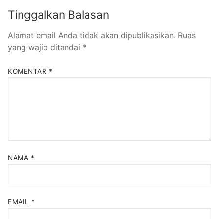
Tinggalkan Balasan
Alamat email Anda tidak akan dipublikasikan.
Ruas
yang wajib ditandai
*
KOMENTAR
*
NAMA
*
EMAIL
*