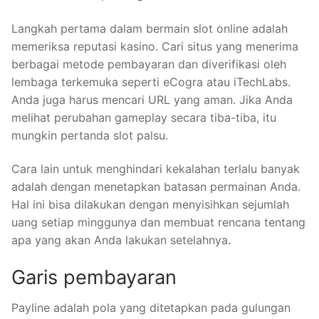
Langkah pertama dalam bermain slot online adalah
memeriksa reputasi kasino. Cari situs yang menerima
berbagai metode pembayaran dan diverifikasi oleh
lembaga terkemuka seperti eCogra atau iTechLabs.
Anda juga harus mencari URL yang aman. Jika Anda
melihat perubahan gameplay secara tiba-tiba, itu
mungkin pertanda slot palsu.
Cara lain untuk menghindari kekalahan terlalu banyak
adalah dengan menetapkan batasan permainan Anda.
Hal ini bisa dilakukan dengan menyisihkan sejumlah
uang setiap minggunya dan membuat rencana tentang
apa yang akan Anda lakukan setelahnya.
Garis pembayaran
Payline adalah pola yang ditetapkan pada gulungan