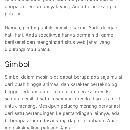
daripada berapa banyak yang Anda belanjakan per
putaran.
Namun, penting untuk memilih kasino Anda dengan
hati-hati. Anda sebaiknya hanya bermain di game
berlisensi dan menghindari situs web jahat yang
dicurangi atau palsu.
Simbol
Simbol dalam mesin slot dapat berupa apa saja mulai
dari buah hingga animasi dan karakter berteknologi
tinggi. Terlepas dari penampilan mereka, mereka
semua memiliki satu kesamaan: mereka harus tampil
untuk menang. Meskipun peluang menang bervariasi
dari satu pertandingan ke pertandingan lainnya, ada
beberapa aturan dasar yang dapat membantu Anda
memaksimalkan peluang Anda.