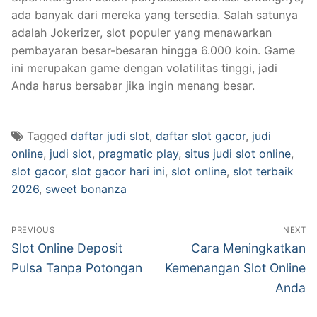
ada banyak dari mereka yang tersedia. Salah satunya
adalah Jokerizer, slot populer yang menawarkan
pembayaran besar-besaran hingga 6.000 koin. Game
ini merupakan game dengan volatilitas tinggi, jadi
Anda harus bersabar jika ingin menang besar.
Tagged
daftar judi slot
,
daftar slot gacor
,
judi
online
,
judi slot
,
pragmatic play
,
situs judi slot online
,
slot gacor
,
slot gacor hari ini
,
slot online
,
slot terbaik
2026
,
sweet bonanza
Navigasi
PREVIOUS
NEXT
pos
Previous
Next
Slot Online Deposit
Cara Meningkatkan
post:
post:
Pulsa Tanpa Potongan
Kemenangan Slot Online
Anda