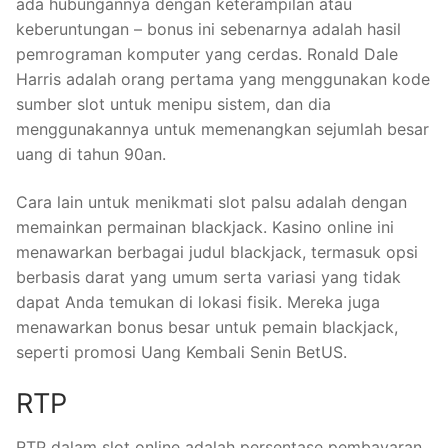
ada hubungannya dengan keterampilan atau
keberuntungan – bonus ini sebenarnya adalah hasil
pemrograman komputer yang cerdas. Ronald Dale
Harris adalah orang pertama yang menggunakan kode
sumber slot untuk menipu sistem, dan dia
menggunakannya untuk memenangkan sejumlah besar
uang di tahun 90an.
Cara lain untuk menikmati slot palsu adalah dengan
memainkan permainan blackjack. Kasino online ini
menawarkan berbagai judul blackjack, termasuk opsi
berbasis darat yang umum serta variasi yang tidak
dapat Anda temukan di lokasi fisik. Mereka juga
menawarkan bonus besar untuk pemain blackjack,
seperti promosi Uang Kembali Senin BetUS.
RTP
RTP dalam slot online adalah persentase pembayaran