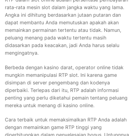
rata-rata mesin slot dalam jangka waktu yang lama.
Angka ini dihitung berdasarkan jutaan putaran dan
dapat membantu Anda memutuskan apakah akan
memainkan permainan tertentu atau tidak. Namun,
peluang menang pada waktu tertentu masih
didasarkan pada keacakan, jadi Anda harus selalu
mengingatnya.
Berbeda dengan kasino darat, operator online tidak
mungkin memanipulasi RTP slot. Ini karena game
disimpan di server pengembang dan kodenya
diperbaiki. Terlepas dari itu, RTP adalah informasi
penting yang perlu diketahui pemain tentang peluang
mereka untuk menang di kasino online.
Cara terbaik untuk memaksimalkan RTP Anda adalah
dengan memainkan game RTP tinggi yang
diperhitungkan dalam penyelesaian bonus. Untungnya,