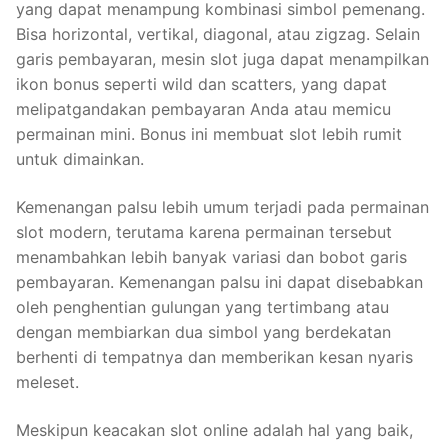
yang dapat menampung kombinasi simbol pemenang.
Bisa horizontal, vertikal, diagonal, atau zigzag. Selain
garis pembayaran, mesin slot juga dapat menampilkan
ikon bonus seperti wild dan scatters, yang dapat
melipatgandakan pembayaran Anda atau memicu
permainan mini. Bonus ini membuat slot lebih rumit
untuk dimainkan.
Kemenangan palsu lebih umum terjadi pada permainan
slot modern, terutama karena permainan tersebut
menambahkan lebih banyak variasi dan bobot garis
pembayaran. Kemenangan palsu ini dapat disebabkan
oleh penghentian gulungan yang tertimbang atau
dengan membiarkan dua simbol yang berdekatan
berhenti di tempatnya dan memberikan kesan nyaris
meleset.
Meskipun keacakan slot online adalah hal yang baik,