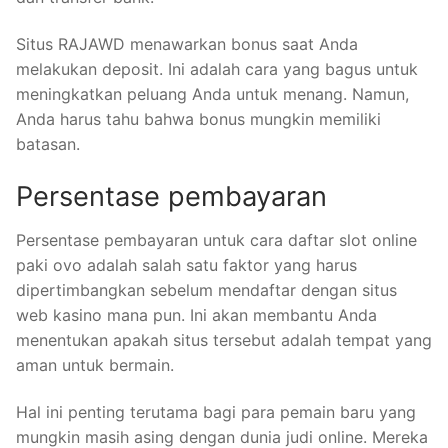
Situs RAJAWD menawarkan bonus saat Anda
melakukan deposit. Ini adalah cara yang bagus untuk
meningkatkan peluang Anda untuk menang. Namun,
Anda harus tahu bahwa bonus mungkin memiliki
batasan.
Persentase pembayaran
Persentase pembayaran untuk cara daftar slot online
paki ovo adalah salah satu faktor yang harus
dipertimbangkan sebelum mendaftar dengan situs
web kasino mana pun. Ini akan membantu Anda
menentukan apakah situs tersebut adalah tempat yang
aman untuk bermain.
Hal ini penting terutama bagi para pemain baru yang
mungkin masih asing dengan dunia judi online. Mereka