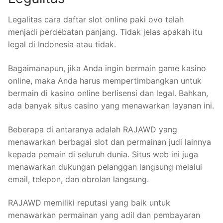
Legalitas cara daftar slot online paki ovo telah
menjadi perdebatan panjang. Tidak jelas apakah itu
legal di Indonesia atau tidak.
Bagaimanapun, jika Anda ingin bermain game kasino
online, maka Anda harus mempertimbangkan untuk
bermain di kasino online berlisensi dan legal. Bahkan,
ada banyak situs casino yang menawarkan layanan ini.
Beberapa di antaranya adalah RAJAWD yang
menawarkan berbagai slot dan permainan judi lainnya
kepada pemain di seluruh dunia. Situs web ini juga
menawarkan dukungan pelanggan langsung melalui
email, telepon, dan obrolan langsung.
RAJAWD memiliki reputasi yang baik untuk
menawarkan permainan yang adil dan pembayaran