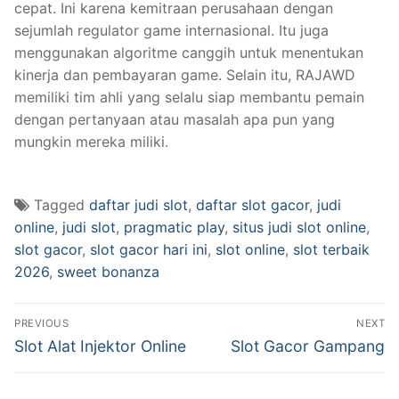
cepat. Ini karena kemitraan perusahaan dengan
sejumlah regulator game internasional. Itu juga
menggunakan algoritme canggih untuk menentukan
kinerja dan pembayaran game. Selain itu, RAJAWD
memiliki tim ahli yang selalu siap membantu pemain
dengan pertanyaan atau masalah apa pun yang
mungkin mereka miliki.
Tagged
daftar judi slot
,
daftar slot gacor
,
judi
online
,
judi slot
,
pragmatic play
,
situs judi slot online
,
slot gacor
,
slot gacor hari ini
,
slot online
,
slot terbaik
2026
,
sweet bonanza
Navigasi
PREVIOUS
NEXT
pos
Previous
Next
Slot Alat Injektor Online
Slot Gacor Gampang
post:
post: