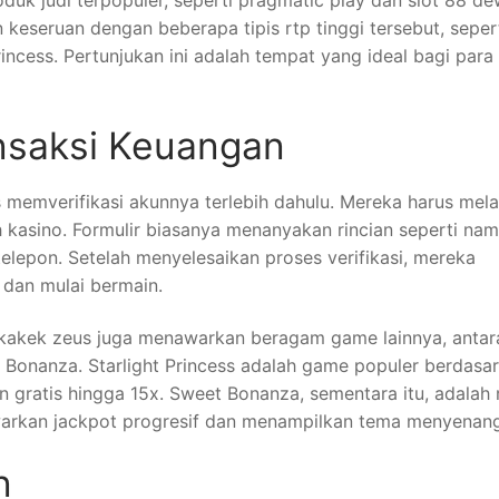
n keseruan dengan beberapa tipis rtp tinggi tersebut, seper
incess. Pertunjukan ini adalah tempat yang ideal bagi para
saksi Keuangan
 memverifikasi akunnya terlebih dahulu. Mereka harus mel
h kasino. Formulir biasanya menanyakan rincian seperti na
telepon. Setelah menyelesaikan proses verifikasi, mereka
dan mulai bermain.
ar kakek zeus juga menawarkan beragam game lainnya, antara
t Bonanza. Starlight Princess adalah game populer berdasa
gratis hingga 15x. Sweet Bonanza, sementara itu, adalah
awarkan jackpot progresif dan menampilkan tema menyenan
n