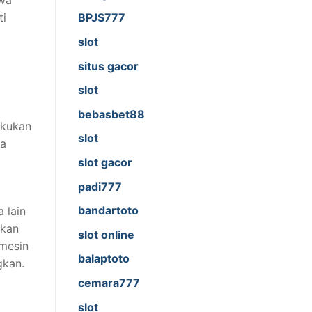
ti
BPJS777
slot
situs gacor
slot
bebasbet88
akukan
slot
ma
slot gacor
padi777
bandartoto
 lain
rkan
slot online
 mesin
balaptoto
gkan.
cemara777
slot