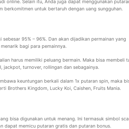
judi online. Selain itu, Anda juga dapat menggunakan putara
lum berkomitmen untuk bertaruh dengan uang sungguhan.
ggi sebesar 95% – 96%. Dan akan dijadikan permainan yang
 menarik bagi para pemainnya.
lian harus memiliki peluang bermain. Maka bisa membeli t
 jackpot, turnover, rollingan dan sebagainya.
bawa keuntungan berkali dalam 1x putaran spin, maka bi
rti Brothers Kingdom, Lucky Koi, Caishen, Fruits Mania.
 yang bisa digunakan untuk menang. Ini termasuk simbol scat
kan dapat memicu putaran gratis dan putaran bonus.