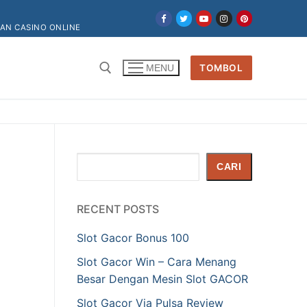
DAN CASINO ONLINE
TOMBOL
MENU
Cari
CARI
RECENT POSTS
Slot Gacor Bonus 100
Slot Gacor Win – Cara Menang
Besar Dengan Mesin Slot GACOR
Slot Gacor Via Pulsa Review