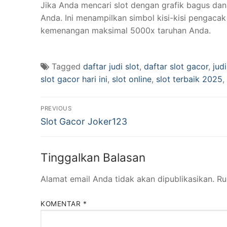
Jika Anda mencari slot dengan grafik bagus dan
Anda. Ini menampilkan simbol kisi-kisi pengaca
kemenangan maksimal 5000x taruhan Anda.
Tagged
daftar judi slot
,
daftar slot gacor
,
judi
slot gacor hari ini
,
slot online
,
slot terbaik 2025
,
Navigasi
PREVIOUS
Previous
pos
Slot Gacor Joker123
post:
Tinggalkan Balasan
Alamat email Anda tidak akan dipublikasikan.
Ru
KOMENTAR
*