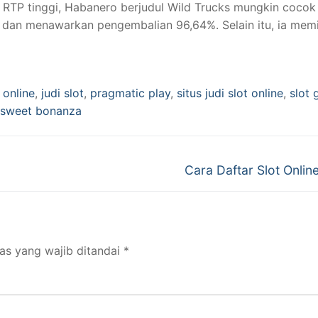
 RTP tinggi, Habanero berjudul Wild Trucks mungkin cocok
k dan menawarkan pengembalian 96,64%. Selain itu, ia memil
 online
,
judi slot
,
pragmatic play
,
situs judi slot online
,
slot 
sweet bonanza
Next
Cara Daftar Slot Onlin
post:
as yang wajib ditandai
*