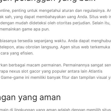
online, penting untuk mengetahui aturan dan regulasinya. A
dak sah, yang dapat membahayakan uang Anda. Situs web in
 dengan mudah dideteksi oleh otoritas perjudian. Selain itu
um memainkan game apa pun.
a biasanya tersedia sepanjang waktu. Anda dapat menghubu
elepon, atau obrolan langsung. Agen situs web terkemuka d
ara yang efisien.
rkan berbagai macam permainan. Permainannya sangat ser
a nexus slot gacor yang populer antara lain Atlantis
Game-game ini memiliki banyak fitur dan tampilan visual 
ungan yang aman
ain di lingkungan yang aman adalah dengan memilih situ