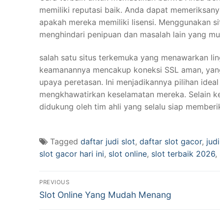
memiliki reputasi baik. Anda dapat memeriksany
apakah mereka memiliki lisensi. Menggunakan si
menghindari penipuan dan masalah lain yang mun
salah satu situs terkemuka yang menawarkan lin
keamanannya mencakup koneksi SSL aman, yang
upaya peretasan. Ini menjadikannya pilihan idea
mengkhawatirkan keselamatan mereka. Selain k
didukung oleh tim ahli yang selalu siap member
Tagged
daftar judi slot
,
daftar slot gacor
,
judi
slot gacor hari ini
,
slot online
,
slot terbaik 2026
,
Navigasi
PREVIOUS
Previous
pos
Slot Online Yang Mudah Menang
post: