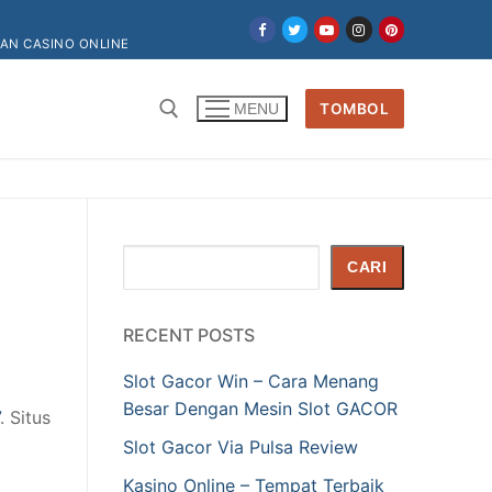
DAN CASINO ONLINE
TOMBOL
MENU
Cari
CARI
RECENT POSTS
Slot Gacor Win – Cara Menang
Besar Dengan Mesin Slot GACOR
. Situs
Slot Gacor Via Pulsa Review
Kasino Online – Tempat Terbaik