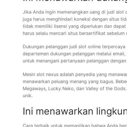
Jika Anda ingin memenangkan uang di judi slot 
juga harus menghindari koneksi dengan situs ti
tidak memiliki lisensi yang diperlukan dan dapat
harus selalu mencari situs bersertifikat sebel
Dukungan pelanggan judi slot online terpercay
departemen dukungan pelanggan melalui email, t
untuk menangani pertanyaan pelanggan dengan c
Mesin slot nexus adalah penyedia yang menawa
menawarkan peluang menang yang bagus. Beberap
Megaways, Lucky Neko, dan Valley of the Gods. 
unik.
Ini menawarkan lingk
Cara terbaik untuk memastikan bahwa Anda berm