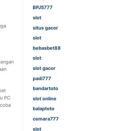
BPJS777
slot
uga
situs gacor
slot
bebasbet88
slot
alangan
slot gacor
aan
padi777
bandartoto
ket
au PC
slot online
 coba
balaptoto
cemara777
slot