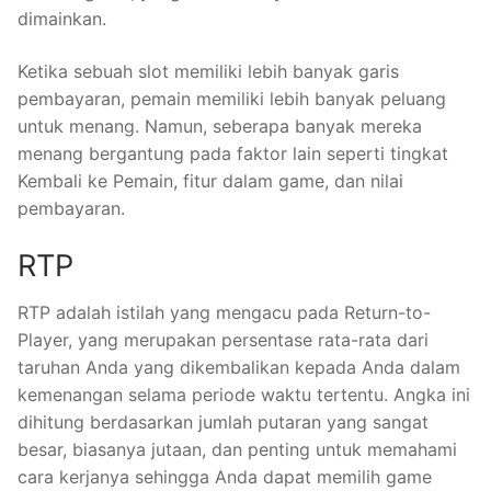
dimainkan.
Ketika sebuah slot memiliki lebih banyak garis
pembayaran, pemain memiliki lebih banyak peluang
untuk menang. Namun, seberapa banyak mereka
menang bergantung pada faktor lain seperti tingkat
Kembali ke Pemain, fitur dalam game, dan nilai
pembayaran.
RTP
RTP adalah istilah yang mengacu pada Return-to-
Player, yang merupakan persentase rata-rata dari
taruhan Anda yang dikembalikan kepada Anda dalam
kemenangan selama periode waktu tertentu. Angka ini
dihitung berdasarkan jumlah putaran yang sangat
besar, biasanya jutaan, dan penting untuk memahami
cara kerjanya sehingga Anda dapat memilih game