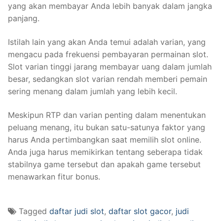
yang akan membayar Anda lebih banyak dalam jangka
panjang.
Istilah lain yang akan Anda temui adalah varian, yang
mengacu pada frekuensi pembayaran permainan slot.
Slot varian tinggi jarang membayar uang dalam jumlah
besar, sedangkan slot varian rendah memberi pemain
sering menang dalam jumlah yang lebih kecil.
Meskipun RTP dan varian penting dalam menentukan
peluang menang, itu bukan satu-satunya faktor yang
harus Anda pertimbangkan saat memilih slot online.
Anda juga harus memikirkan tentang seberapa tidak
stabilnya game tersebut dan apakah game tersebut
menawarkan fitur bonus.
Tagged
daftar judi slot
,
daftar slot gacor
,
judi