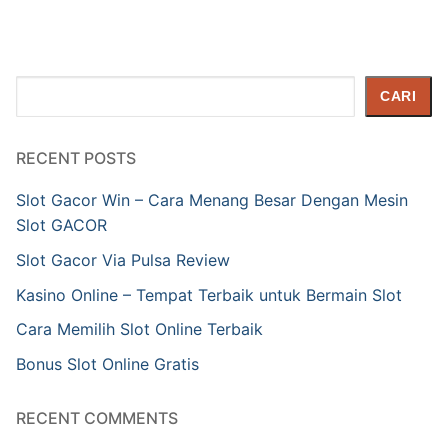
Cari
CARI
RECENT POSTS
Slot Gacor Win – Cara Menang Besar Dengan Mesin
Slot GACOR
Slot Gacor Via Pulsa Review
Kasino Online – Tempat Terbaik untuk Bermain Slot
Cara Memilih Slot Online Terbaik
Bonus Slot Online Gratis
RECENT COMMENTS