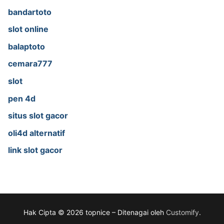
bandartoto
slot online
balaptoto
cemara777
slot
pen 4d
situs slot gacor
oli4d alternatif
link slot gacor
Hak Cipta © 2026 topnice – Ditenagai oleh
Customify
.