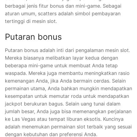
berbagai jenis fitur bonus dan mini-game. Sebagai
aturan umum, scatters adalah simbol pembayaran
tertinggi di mesin slot.
Putaran bonus
Putaran bonus adalah inti dari pengalaman mesin slot.
Mereka biasanya melibatkan layar kedua dengan
beberapa mini-game untuk membuat Anda tetap
waspada. Mereka juga membantu meningkatkan rasio
kemenangan Anda, jika Anda bermain cerdas. Selain
permainan utama, Anda bahkan mungkin mendapatkan
kesempatan untuk memutar roda untuk mendapatkan
jackpot berukuran bagus. Selain uang tunai dalam
jumlah besar, Anda juga bisa memenangkan perjalanan
ke Las Vegas atau tempat liburan eksotis. Kuncinya
adalah menemukan permainan slot terbaik yang sesuai
dengan kebutuhan dan preferensi Anda.