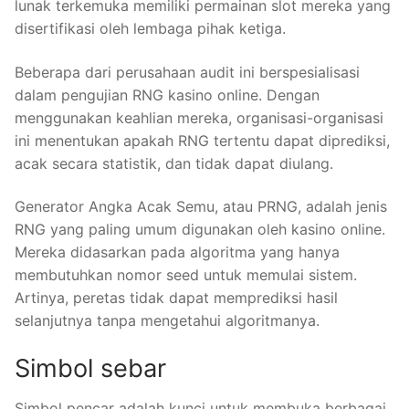
lunak terkemuka memiliki permainan slot mereka yang
disertifikasi oleh lembaga pihak ketiga.
Beberapa dari perusahaan audit ini berspesialisasi
dalam pengujian RNG kasino online. Dengan
menggunakan keahlian mereka, organisasi-organisasi
ini menentukan apakah RNG tertentu dapat diprediksi,
acak secara statistik, dan tidak dapat diulang.
Generator Angka Acak Semu, atau PRNG, adalah jenis
RNG yang paling umum digunakan oleh kasino online.
Mereka didasarkan pada algoritma yang hanya
membutuhkan nomor seed untuk memulai sistem.
Artinya, peretas tidak dapat memprediksi hasil
selanjutnya tanpa mengetahui algoritmanya.
Simbol sebar
Simbol pencar adalah kunci untuk membuka berbagai