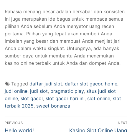
Rahasia menang besar adalah bersabar dan konsisten.
Ini juga merupakan ide bagus untuk membaca semua
pilihan Anda sebelum Anda menyetor uang receh
pertama. Pilihan yang tepat akan memberi Anda
imbalan yang besar dan membuat Anda menjilat jari
Anda dalam waktu singkat. Untungnya, ada banyak
sumber daya untuk membantu Anda menemukan
kasino online terbaik untuk Anda dan dompet Anda.
Tagged
daftar judi slot
,
daftar slot gacor
,
home
,
judi online
,
judi slot
,
pragmatic play
,
situs judi slot
online
,
slot gacor
,
slot gacor hari ini
,
slot online
,
slot
terbaik 2025
,
sweet bonanza
Navigasi
PREVIOUS
NEXT
pos
Previous
Next
Hello world!
Kasino Slot Online Uang