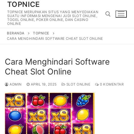
TOPNICE
Lompat
ke
TOPNICE MERUPAKAN SITUS YANG MENYEDIAKAN
SUATU INFORMASI MENGENAI JUDI SLOT ONLINE,
konten
TOGEL ONLINE, POKER ONLINE, DAN CASINO
ONLINE
BERANDA
TOPNICE
Cari:
CARA MENGHINDARI SOFTWARE CHEAT SLOT ONLINE
Cara Menghindari Software
Cheat Slot Online
ADMIN
APRIL 19, 2025
SLOT ONLINE
0 KOMENTAR