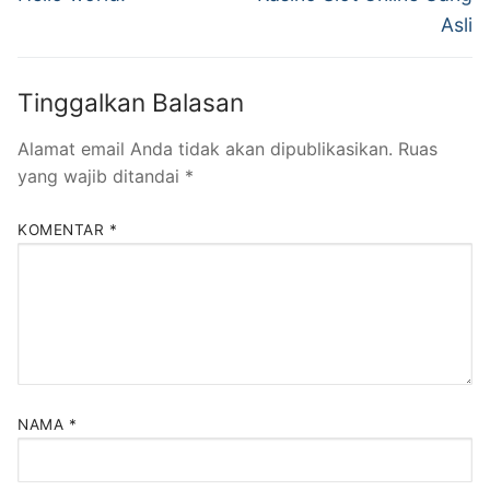
post:
post:
Asli
Tinggalkan Balasan
Alamat email Anda tidak akan dipublikasikan.
Ruas
yang wajib ditandai
*
KOMENTAR
*
NAMA
*