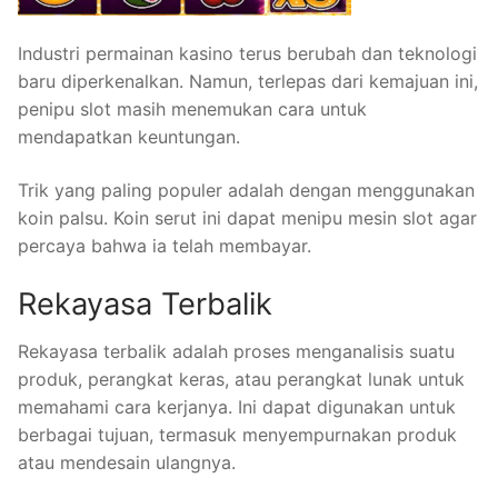
Industri permainan kasino terus berubah dan teknologi
baru diperkenalkan. Namun, terlepas dari kemajuan ini,
penipu slot masih menemukan cara untuk
mendapatkan keuntungan.
Trik yang paling populer adalah dengan menggunakan
koin palsu. Koin serut ini dapat menipu mesin slot agar
percaya bahwa ia telah membayar.
Rekayasa Terbalik
Rekayasa terbalik adalah proses menganalisis suatu
produk, perangkat keras, atau perangkat lunak untuk
memahami cara kerjanya. Ini dapat digunakan untuk
berbagai tujuan, termasuk menyempurnakan produk
atau mendesain ulangnya.