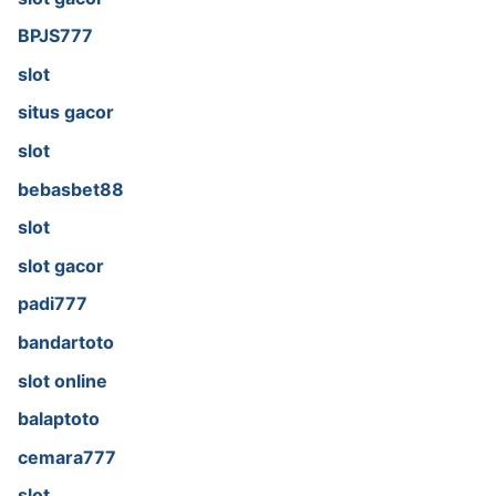
BPJS777
slot
situs gacor
slot
bebasbet88
slot
slot gacor
padi777
bandartoto
slot online
balaptoto
cemara777
slot