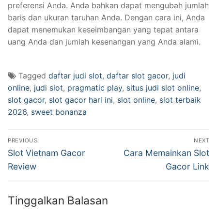
preferensi Anda. Anda bahkan dapat mengubah jumlah
baris dan ukuran taruhan Anda. Dengan cara ini, Anda
dapat menemukan keseimbangan yang tepat antara
uang Anda dan jumlah kesenangan yang Anda alami.
Tagged
daftar judi slot
,
daftar slot gacor
,
judi
online
,
judi slot
,
pragmatic play
,
situs judi slot online
,
slot gacor
,
slot gacor hari ini
,
slot online
,
slot terbaik
2026
,
sweet bonanza
Navigasi
PREVIOUS
NEXT
pos
Previous
Next
Slot Vietnam Gacor
Cara Memainkan Slot
post:
post:
Review
Gacor Link
Tinggalkan Balasan