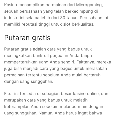
Kasino menampilkan permainan dari Microgaming,
sebuah perusahaan yang telah berkecimpung di
industri ini selama lebih dari 30 tahun. Perusahaan ini
memiliki reputasi tinggi untuk slot berkualitas.
Putaran gratis
Putaran gratis adalah cara yang bagus untuk
meningkatkan bankroll perjudian Anda tanpa
mempertaruhkan uang Anda sendiri. Faktanya, mereka
juga bisa menjadi cara yang bagus untuk merasakan
permainan tertentu sebelum Anda mulai bertaruh
dengan uang sungguhan.
Fitur ini tersedia di sebagian besar kasino online, dan
merupakan cara yang bagus untuk melatih
keterampilan Anda sebelum mulai bermain dengan
uang sungguhan. Namun, Anda harus ingat bahwa