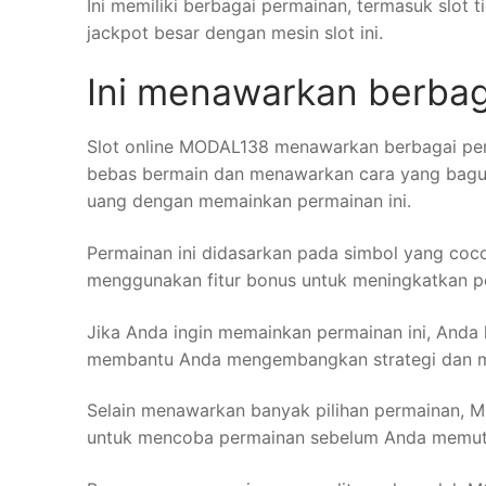
Ini memiliki berbagai permainan, termasuk slot
jackpot besar dengan mesin slot ini.
Ini menawarkan berbag
Slot online MODAL138 menawarkan berbagai per
bebas bermain dan menawarkan cara yang bagu
uang dengan memainkan permainan ini.
Permainan ini didasarkan pada simbol yang co
menggunakan fitur bonus untuk meningkatkan p
Jika Anda ingin memainkan permainan ini, Anda 
membantu Anda mengembangkan strategi dan me
Selain menawarkan banyak pilihan permainan,
untuk mencoba permainan sebelum Anda memut