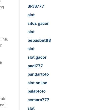
u
BPJS777
ang
slot
situs gacor
slot
ine.
bebasbet88
am
slot
slot gacor
ik
padi777
bandartoto
slot online
balaptoto
tuk
cemara777
nal.
slot