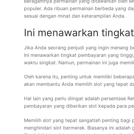
Beragamnya permainan yang ditawarkan oleh MO
populer. Ada ribuan permainan berbeda yang da
sesuai dengan minat dan keterampilan Anda.
Ini menawarkan tingka
Jika Anda seorang penjudi yang ingin menang b
Ini menawarkan tingkat pembayaran yang tingg
waktu singkat. Namun, permainan ini juga memili
Oleh karena itu, penting untuk memiliki bebera
akan membantu Anda memilih slot yang tepat da
Hal lain yang perlu diingat adalah persentase R
pembayaran yang diberikan slot kepada para p
Memilih slot yang tepat sangatlah penting bagi pa
menghindari slot bermerek. Biasanya ini adalah