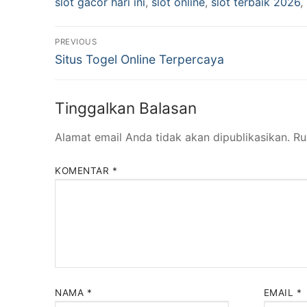
slot gacor hari ini
,
slot online
,
slot terbaik 2026
,
Navigasi
PREVIOUS
Previous
pos
Situs Togel Online Terpercaya
post:
Tinggalkan Balasan
Alamat email Anda tidak akan dipublikasikan.
Ru
KOMENTAR
*
NAMA
*
EMAIL
*