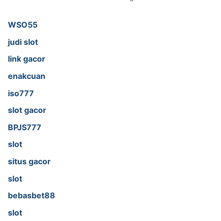
WSO55
judi slot
link gacor
enakcuan
iso777
slot gacor
BPJS777
slot
situs gacor
slot
bebasbet88
slot