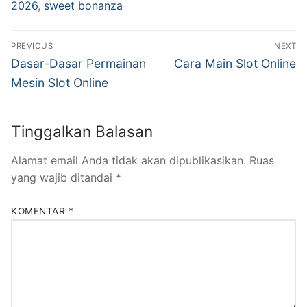
2026
,
sweet bonanza
Navigasi
PREVIOUS
NEXT
pos
Previous
Next
Dasar-Dasar Permainan
Cara Main Slot Online
post:
post:
Mesin Slot Online
Tinggalkan Balasan
Alamat email Anda tidak akan dipublikasikan.
Ruas
yang wajib ditandai
*
KOMENTAR
*