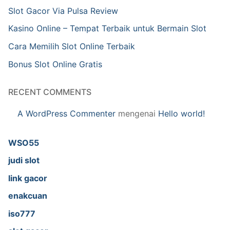
Slot Gacor Via Pulsa Review
Kasino Online – Tempat Terbaik untuk Bermain Slot
Cara Memilih Slot Online Terbaik
Bonus Slot Online Gratis
RECENT COMMENTS
A WordPress Commenter
mengenai
Hello world!
WSO55
judi slot
link gacor
enakcuan
iso777