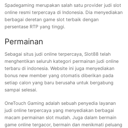
Spadegaming merupakan salah satu provider judi slot
online resmi terpercaya di Indonesia. Dia menyediakan
berbagai deretan game slot terbaik dengan
persentase RTP yang tinggi.
Permainan
Sebagai situs judi online terpercaya, Slot88 telah
menghentikan seluruh kategori permainan judi online
terbaru di indonesia. Website ini juga menyediakan
bonus new member yang otomatis diberikan pada
setiap calon yang baru berusaha untuk bergabung
sampai selesai.
OneTouch Gaming adalah sebuah penyedia layanan
judi online terpercaya yang menyediakan berbagai
macam permainan slot mudah. Juga dalam bermain
game online tergacor, bermain dan menikmati peluang