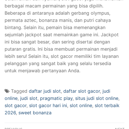
berbagai macam permainan yang bisa dipilih.
Beberapa di antaranya adalah gerbang olympus,
permata aztec, bonanza manis, dan putri cahaya
bintang. Selain itu, pemain bisa memenangkan
sejumlah jackpot saat memainkan game ini. Jackpot
ini bisa sangat besar, dan sering disertai dengan
putaran gratis. Ini bisa membuat permainan menjadi
lebih seru! Selain itu, slot gacor memiliki tim layanan
pelanggan yang sangat baik yang selalu tersedia
untuk menjawab pertanyaan Anda.
Tagged
daftar judi slot
,
daftar slot gacor
,
judi
online
,
judi slot
,
pragmatic play
,
situs judi slot online
,
slot gacor
,
slot gacor hari ini
,
slot online
,
slot terbaik
2026
,
sweet bonanza
Navigasi