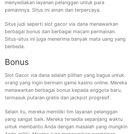
menyediakan layanan pelanggan untuk para
pemainnya. Situs ini aman dan terpercaya.
Situs judi seperti slot gacor via dana menawarkan
berbagai bonus dan berbagai macam permainan.
Situs-situs ini juga menerima banyak mata uang yang
berbeda.
Bonus
Slot Gacor via dana adalah pilihan yang bagus untuk
orang yang ingin bermain game kasino online. Mereka
menawarkan berbagai bonus kepada anggota baru,
termasuk putaran gratis dan jackpot progresif.
Selain itu, mereka memiliki tim layanan pelanggan
yang sangat baik. Mereka tersedia sepanjang waktu
untuk membantu Anda dengan masalah yang mungkin