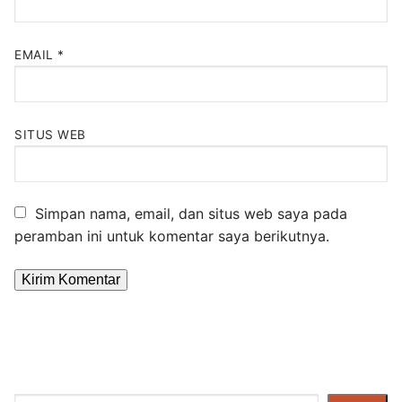
EMAIL
*
SITUS WEB
Simpan nama, email, dan situs web saya pada
peramban ini untuk komentar saya berikutnya.