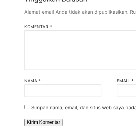
Alamat email Anda tidak akan dipublikasikan.
Ru
KOMENTAR
*
NAMA
*
EMAIL
*
Simpan nama, email, dan situs web saya pada