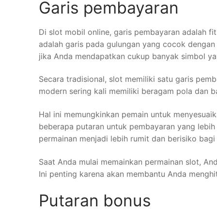
Garis pembayaran
Di slot mobil online, garis pembayaran adalah 
adalah garis pada gulungan yang cocok dengan
jika Anda mendapatkan cukup banyak simbol ya
Secara tradisional, slot memiliki satu garis pem
modern sering kali memiliki beragam pola dan b
Hal ini memungkinkan pemain untuk menyesuai
beberapa putaran untuk pembayaran yang lebih k
permainan menjadi lebih rumit dan berisiko bag
Saat Anda mulai memainkan permainan slot, And
Ini penting karena akan membantu Anda menghi
Putaran bonus