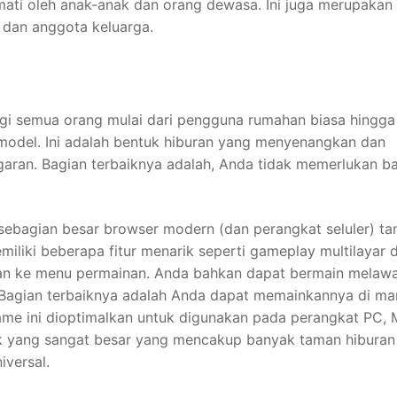
mati oleh anak-anak dan orang dewasa. Ini juga merupakan
 dan anggota keluarga.
agi semua orang mulai dari pengguna rumahan biasa hingga
model. Ini adalah bentuk hiburan yang menyenangkan dan
aran. Bagian terbaiknya adalah, Anda tidak memerlukan b
i sebagian besar browser modern (dan perangkat seluler) ta
iliki beberapa fitur menarik seperti gameplay multilayar 
uhan ke menu permainan. Anda bahkan dapat bermain melaw
Bagian terbaiknya adalah Anda dapat memainkannya di ma
Game ini dioptimalkan untuk digunakan pada perangkat PC, 
rek yang sangat besar yang mencakup banyak taman hiburan
iversal.