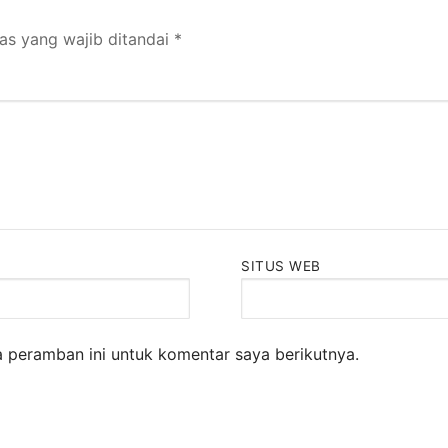
as yang wajib ditandai
*
SITUS WEB
 peramban ini untuk komentar saya berikutnya.