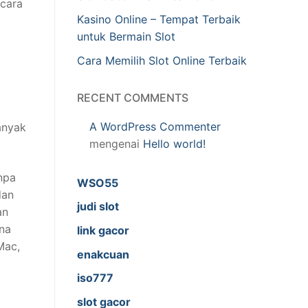
 cara
Kasino Online – Tempat Terbaik
untuk Bermain Slot
Cara Memilih Slot Online Terbaik
RECENT COMMENTS
A WordPress Commenter
anyak
mengenai
Hello world!
npa
WSO55
dan
judi slot
an
na
link gacor
Mac,
enakcuan
iso777
slot gacor