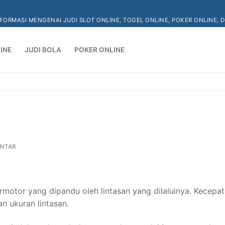
ORMASI MENGENAI JUDI SLOT ONLINE, TOGEL ONLINE, POKER ONLINE, 
INE
JUDI BOLA
POKER ONLINE
Cari:
NTAR
rmotor yang dipandu oleh lintasan yang dilaluinya. Kecepa
n ukuran lintasan.