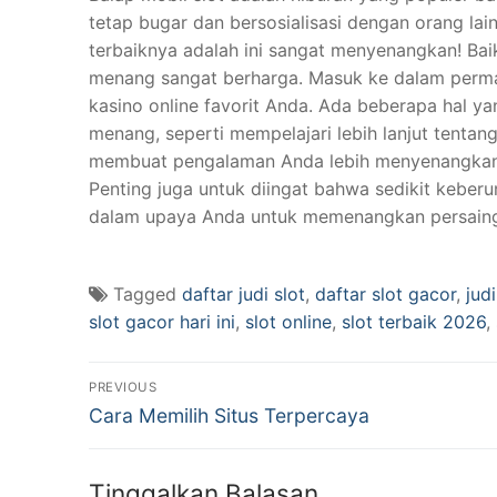
tetap bugar dan bersosialisasi dengan orang la
terbaiknya adalah ini sangat menyenangkan! Ba
menang sangat berharga. Masuk ke dalam perm
kasino online favorit Anda. Ada beberapa hal 
menang, seperti mempelajari lebih lanjut tentan
membuat pengalaman Anda lebih menyenangkan
Penting juga untuk diingat bahwa sedikit keber
dalam upaya Anda untuk memenangkan persain
Tagged
daftar judi slot
,
daftar slot gacor
,
judi
slot gacor hari ini
,
slot online
,
slot terbaik 2026
,
Navigasi
PREVIOUS
Previous
pos
Cara Memilih Situs Terpercaya
post:
Tinggalkan Balasan