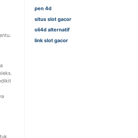
pen 4d
situs slot gacor
oli4d alternatif
entu.
link slot gacor
pa
leks.
dikit
ya
tuk